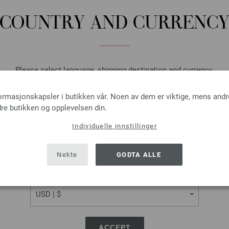
COUNTRY AND CURRENC
15-grønn
17-grågrønn
Please select language, shipping destination and currency.
LANGUAGE
formasjonskapsler i butikken vår. Noen av dem er viktige, mens andr
re butikken og opplevelsen din.
Individuelle innstillinger
SHIPPING TO
USA - The United States of America
Nekte
GODTA ALLE
CURRENCY
22-karri
28-pink
ACCEPT