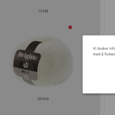
13-blå
Vi bruker in
med å forbed
20-hvit