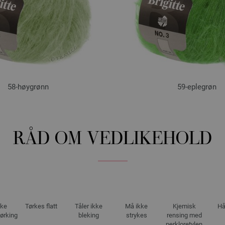
58-høygrønn
59-eplegrøn
RÅD OM VEDLIKEHOLD
kke
Tørkes flatt
Tåler ikke
Må ikke
Kjemisk
Hå
ørking
bleking
strykes
rensing med
perkloretylen