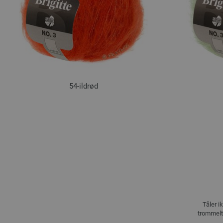
54-ildrød
Tåler i
trommelt