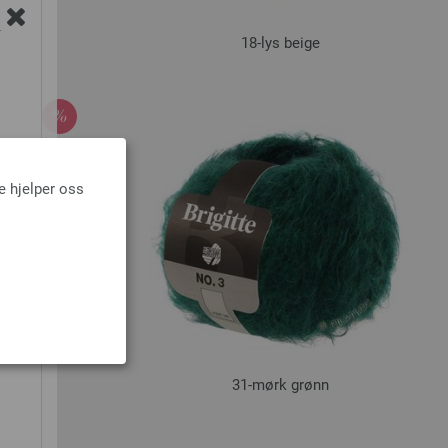
Y
18-lys beige
e hjelper oss
31-mørk grønn