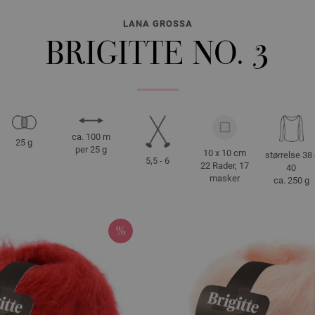
LANA GROSSA
BRIGITTE NO. 3
ca. 100 m
25 g
per 25 g
10 x 10 cm
størrelse 38 
5,5 - 6
22 Rader, 17
40
masker
ca. 250 g