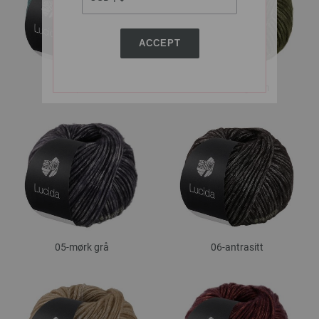
ACCEPT
01-petrol
02-lodengrønn
05-mørk grå
06-antrasitt