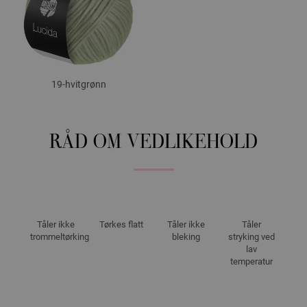
19-hvitgrønn
RÅD OM VEDLIKEHOLD
Tåler ikke
Tørkes flatt
Tåler ikke
Tåler
trommeltørking
bleking
stryking ved
lav
temperatur