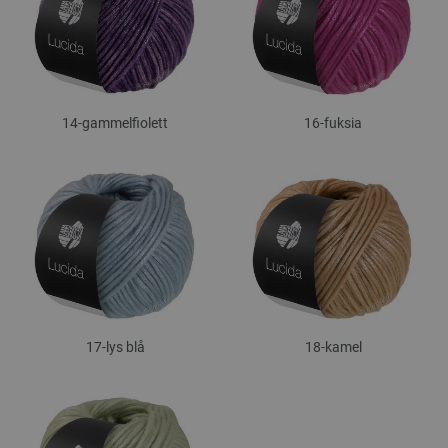
14-gammelfiolett
16-fuksia
17-lys blå
18-kamel