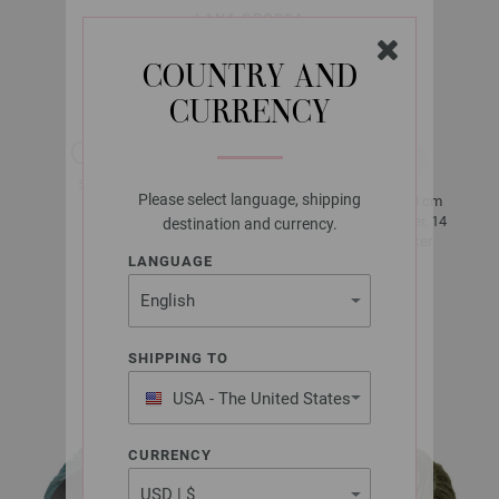
LANA GROSSA
LUCIDA
COUNTRY AND
CURRENCY
ca. 100 m
50 g
per 50 g
Please select language, shipping
10 x 10 cm
6
23 Rader, 14
destination and currency.
masker
LANGUAGE
størrelse 38 -
40
SHIPPING TO
ca. 500 g
USA - The United States
of America
CURRENCY