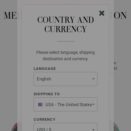
LANA GROSSA
MEILENWEIT 100G COTTON
COUNTRY AND
BAMBOO CANARIO
CURRENCY
Please select language, shipping
ca. 420 m
100 g
destination and currency.
per 100 g
10 x 10 cm
2,5 - 3
40 Rader, 32
LANGUAGE
masker
SHIPPING TO
ca. 100 g
USA - The United States
of America
CURRENCY