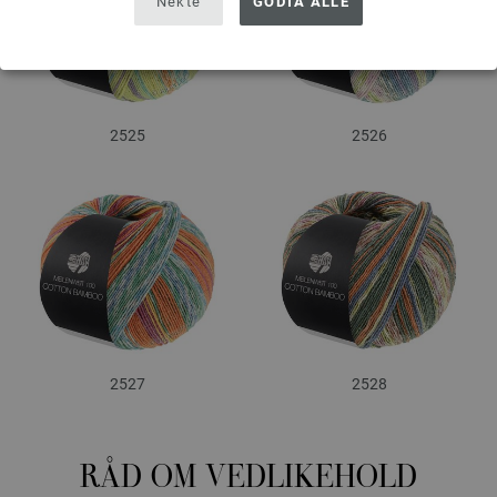
Nekte
GODTA ALLE
2525
2526
2527
2528
RÅD OM VEDLIKEHOLD