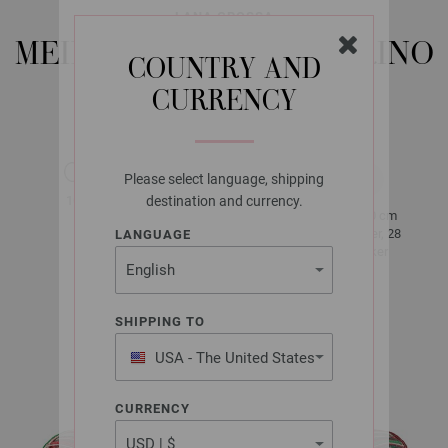
LANA GROSSA
MEILENWEIT 100G MERINO
COUNTRY AND
CHRISTMAS LUREX
CURRENCY
Please select language, shipping
ca. 420 m
100 g
destination and currency.
per 100 g
10 x 10 cm
2,5 - 3
40 Rader, 28
LANGUAGE
masker
SHIPPING TO
ca. 100 g
USA - The United States
of America
CURRENCY