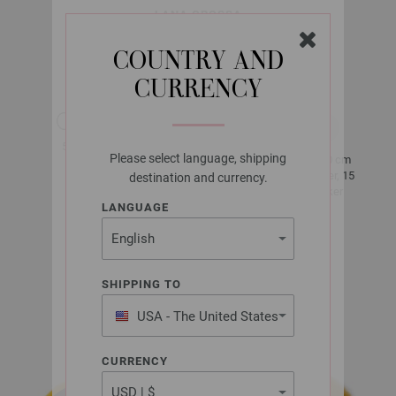
LANA GROSSA
MOHAIR MODA
COUNTRY AND
CURRENCY
ca. 140 m
50 g
per 50 g
Please select language, shipping
10 x 10 cm
6 - 7
20 Rader, 15
destination and currency.
masker
LANGUAGE
størrelse 38 -
40
SHIPPING TO
ca. 200 - 250
g
USA - The United States
of America
CURRENCY