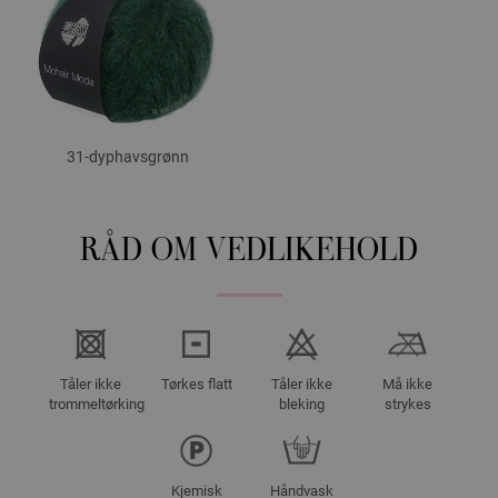
31-dyphavsgrønn
RÅD OM VEDLIKEHOLD
Tåler ikke
Tørkes flatt
Tåler ikke
Må ikke
trommeltørking
bleking
strykes
Kjemisk
Håndvask