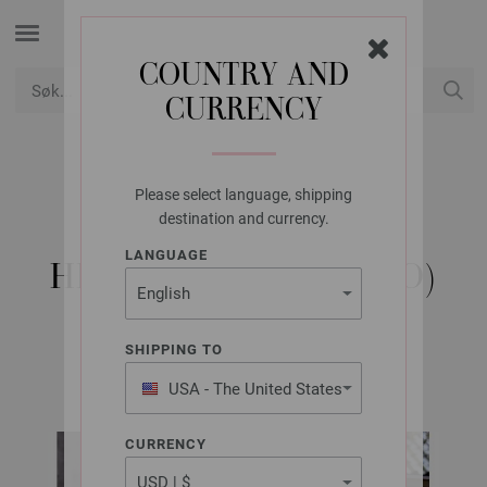
COUNTRY AND
CURRENCY
USD
Min konto
Please select language, shipping
LANA GROSSA
destination and currency.
BAG BOTTONI -
LANGUAGE
HEKLEOPPSKRIFT (NO)
SHIPPING TO
Natural Knits No. 1 | Modell 26
USA - The United States
of America
CURRENCY