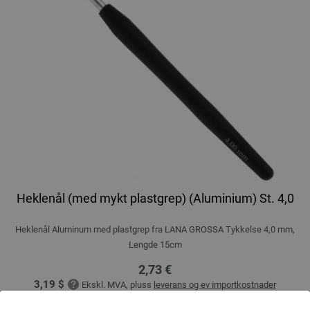
Heklenål (med mykt plastgrep) (Aluminium) St. 4,0
Heklenål Aluminum med plastgrep fra LANA GROSSA Tykkelse 4,0 mm,
Lengde 15cm
2,73 €
3,19 $
Ekskl. MVA, pluss
leverans og ev importkostnader