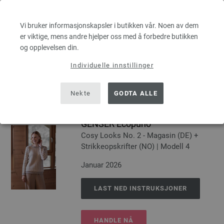
JAKKE Brigitte Silkdream
Classici No. 29 | Modell 40
Vi bruker informasjonskapsler i butikken vår. Noen av dem
Februar 2026
er viktige, mens andre hjelper oss med å forbedre butikken
og opplevelsen din.
LAST NED INSTRUKSJONER
Individuelle innstillinger
HANDLE NÅ
Nekte
GODTA ALLE
GENSER Ecopuno
Cosy Looks No. 2 - Magasin (DE) +
Strikkeopskrifter (NO) | Modell 4
Januar 2026
LAST NED INSTRUKSJONER
HANDLE NÅ