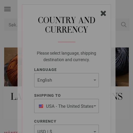
COUNTRY AND
CURRENCY
USD
Min konto
Please select language, shipping
destination and currency.
LANGUAGE
LANA GROSSA MÅNEDENS
SHIPPING TO
MODELL
USA - The United States
of America
CURRENCY