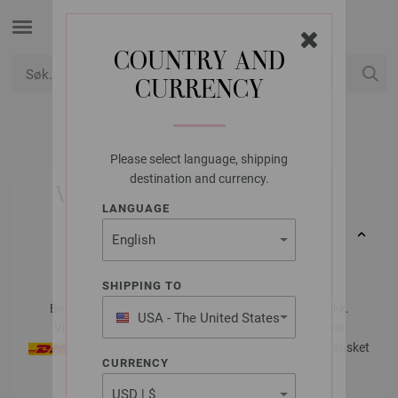
COUNTRY AND
CURRENCY
USD
Min konto
Please select language, shipping
destination and currency.
VERDENSOMFATTENDE
LANGUAGE
LEVERANS
SHIPPING TO
Bestil hjemmefra, enkelt og greitt, på FILATI nettbutikk.
USA - The United States
Vi leverer bestillingen din
VERDENSOMFATTENDE
via
of America
eller
hjem til deg eller til en annen ønsket
CURRENCY
adresse.