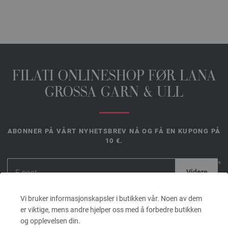
FILATI ONLINESHOP FØR LANA
GROSSA GARN & ULL
ABONNER PÅ VÅRT NYHETSBREV NÅ OG FÅ EN KUPONG PÅ
10 €.
*
Kupongen er
Vi bruker informasjonskapsler i butikken vår. Noen av dem
gyldig i 14
er viktige, mens andre hjelper oss med å forbedre butikken
dager. Minimum bestillingsverdi 45, - €. For
og opplevelsen din.
førstegangsregistrering. Kun én kupong kan løses inn per