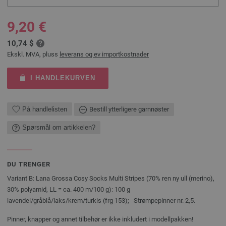
9,20 €
10,74 $
Ekskl. MVA, pluss
leverans og ev importkostnader
I HANDLEKURVEN
På handlelisten
Bestill ytterligere garnnøster
Spørsmål om artikkelen?
DU TRENGER
Variant B: Lana Grossa Cosy Socks Multi Stripes (70% ren ny ull (merino),
30% polyamid, LL = ca. 400 m/100 g): 100 g
lavendel/gråblå/laks/krem/turkis (frg 153); Strømpepinner nr. 2,5.
Pinner, knapper og annet tilbehør er ikke inkludert i modellpakken!