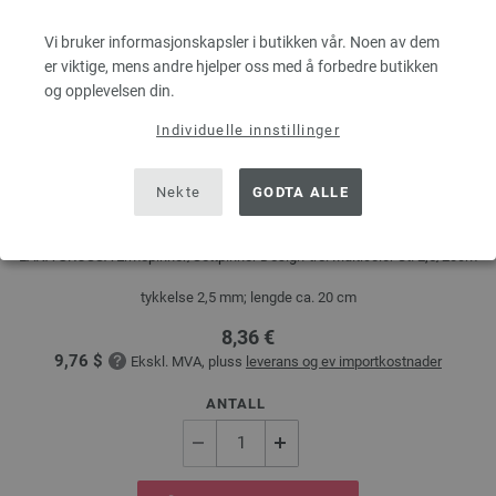
Vi bruker informasjonskapsler i butikken vår. Noen av dem
er viktige, mens andre hjelper oss med å forbedre butikken
og opplevelsen din.
Individuelle innstillinger
Ermepinner/Settpinner Design-tre: Multicolor St.
Nekte
GODTA ALLE
2,5/20cm
LANA GROSSA Ermepinner/Settpinner Design-tre: Multicolor St. 2,5/20cm
tykkelse 2,5 mm; lengde ca. 20 cm
8,36 €
9,76 $
Ekskl. MVA, pluss
leverans og ev importkostnader
ANTALL