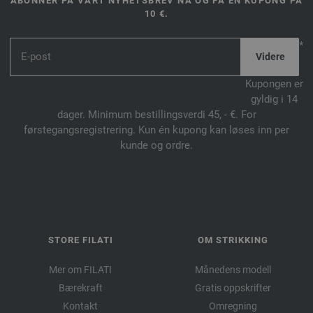
ABONNER PÅ VÅRT NYHETSBREV NÅ OG FÅ EN KUPONG PÅ
10 €.
*
Kupongen er
gyldig i 14
dager. Minimum bestillingsverdi 45, - €. For
førstegangsregistrering. Kun én kupong kan løses inn per
kunde og ordre.
STORE FILATI
OM STRIKKING
Mer om FILATI
Månedens modell
Bærekraft
Gratis oppskrifter
Kontakt
Omregning