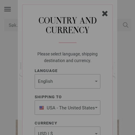
COUNTRY AND
CURRENCY
USD
Min konto
Please select language, shipping
LANA GROSSA
destination and currency.
BASIC-SOKKER COSY
LANGUAGE
SOCKS SOFT STRIPES
SHIPPING TO
Cosy Socks & More Booklet | Modell 8b
USA - The United States
of America
CURRENCY