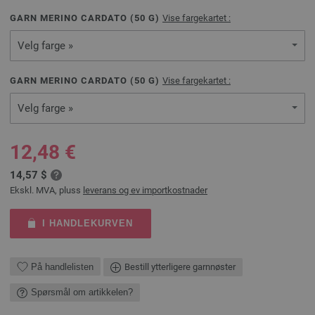
GARN MERINO CARDATO (
50
G)
Vise fargekartet :
Velg farge »
GARN MERINO CARDATO (
50
G)
Vise fargekartet :
Velg farge »
12,48 €
14,57 $
Ekskl. MVA, pluss
leverans og ev importkostnader
I HANDLEKURVEN
På handlelisten
Bestill ytterligere garnnøster
Spørsmål om artikkelen?