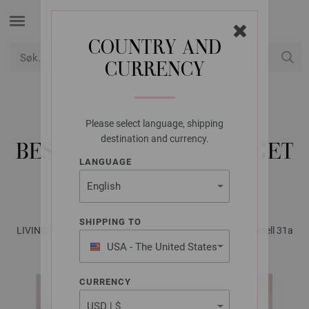
COUNTRY AND
CURRENCY
USD
Min konto
Please select language, shipping
FILATI STUDIO
destination and currency.
BESTIKKLOMME 3-FARGET
LANGUAGE
MERINO CARDATO
SHIPPING TO
LIVING No. 1 - Magasin (DE) + Strikkeopskrifter (NO) | Modell 31a
USA - The United States
of America
CURRENCY