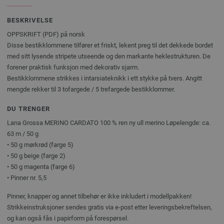
BESKRIVELSE
OPPSKRIFT (PDF) på norsk
Disse bestikklommene tilfører et friskt, lekent preg til det dekkede bordet
med sitt lysende stripete utseende og den markante heklestrukturen. De
forener praktisk funksjon med dekorativ sjarm.
Bestikklommene strikkes i intarsiateknikk i ett stykke på tvers. Angitt
mengde rekker til 3 tofargede / 5 trefargede bestikklommer.
DU TRENGER
Lana Grossa MERINO CARDATO 100 % ren ny ull merino Løpelengde: ca.
63 m / 50 g
• 50 g mørkrød (farge 5)
• 50 g beige (farge 2)
• 50 g magenta (farge 6)
• Pinner nr. 5,5
Pinner, knapper og annet tilbehør er ikke inkludert i modellpakken!
Strikkeinstruksjoner sendes gratis via e-post etter leveringsbekreftelsen,
og kan også fås i papirform på forespørsel.