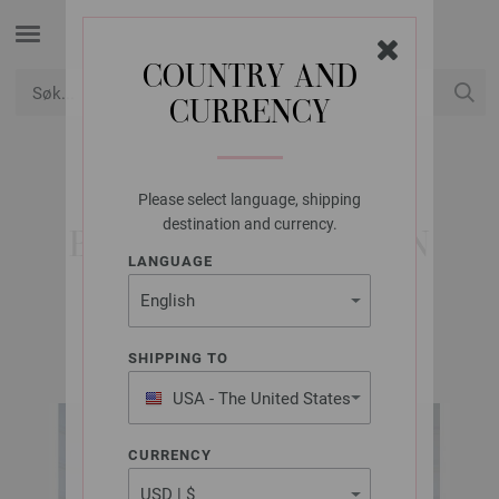
COUNTRY AND
CURRENCY
USD
Min konto
Please select language, shipping
LANA GROSSA
destination and currency.
BUKSE SOFT COTTON
LANGUAGE
INFANTI EDITION No. 6 | Modell 31
SHIPPING TO
USA - The United States
of America
CURRENCY