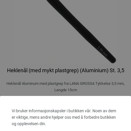
Heklenål (med mykt plastgrep) (Aluminium) St. 3,5
Heklenål Aluminum med plastgrep fra LANA GROSSA Tykkelse 3,5 mm,
Lengde 15cm
2,73 €
3,18 $
Ekskl. MVA, pluss
leverans og ev importkostnader
Vi bruker informasjonskapsler i butikken vår. Noen av dem
er viktige, mens andre hjelper oss med å forbedre butikken
ANTALL
og opplevelsen din.