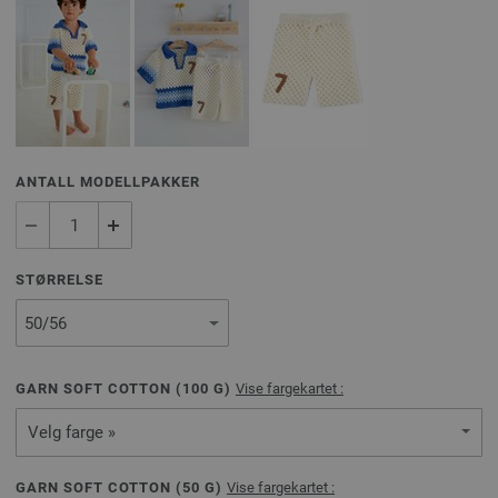
ANTALL MODELLPAKKER
STØRRELSE
GARN SOFT COTTON (
100
G)
Vise fargekartet :
Velg farge »
GARN SOFT COTTON (
50
G)
Vise fargekartet :