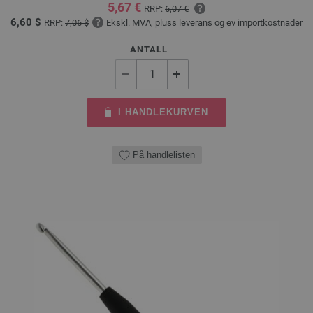
5,67 €
RRP:
6,07 €
6,60 $
RRP:
7,06 $
Ekskl. MVA, pluss
leverans og ev importkostnader
ANTALL
I HANDLEKURVEN
På handlelisten