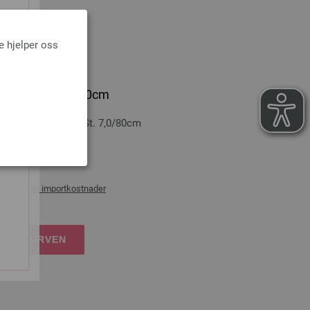
e hjelper oss
ticolor St. 7,0/80cm
-tre: Multicolor St. 7,0/80cm
0 cm
rans og ev importkostnader
NDLEKURVEN