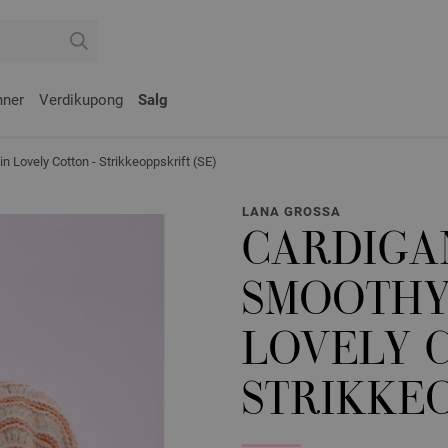
nner
Verdikupong
Salg
 Lovely Cotton - Strikkeoppskrift (SE)
LANA GROSSA
CARDIGA
SMOOTHY
LOVELY 
STRIKKEO