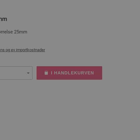
5mm
tørrelse 25mm
ans og ev importkostnader
I HANDLEKURVEN