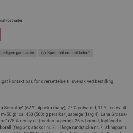
portkostnader
ytterligere garnnøster
Spørsmål om artikkelen?
st kontakt oss for oversettelse til svensk ved bestilling
in Smoo­thy“ (62 % alpacka (baby), 27 % polyamid, 11 % ren ny ull
5 m/50 g): ca. 450 (500) g persika/ljusbeige (färg 4); Lana Grossa-
ton“ (75 % ren ny ull (merino superfin), 25 % bomull, löplängd =
orall (färg 34); stickor nr. 7; 1 långa rundsticka nr. 7; 3 knappar i