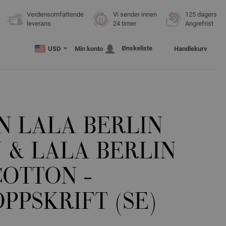
Verdensomfattende
Vi sender innen
125 dagers
leverans
24 timer
Angrefrist
Ønskeliste
USD
Min konto
Handlekurv
N LALA BERLIN
 & LALA BERLIN
COTTON -
PPSKRIFT (SE)