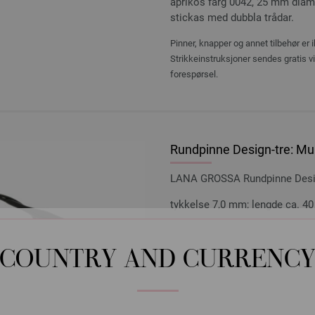
aprikos färg 0042, 25 mm diame
stickas med dubbla trådar.
Pinner, knapper og annet tilbehør er 
Strikkeinstruksjoner sendes gratis v
forespørsel.
Rundpinne Design-tre: Mul
LANA GROSSA Rundpinne Design
tykkelse 7,0 mm; lengde ca. 4
9,66 €
11,24 $
Ekskl. MVA, pluss
leve
COUNTRY AND CURRENC
ANTALL
I HA