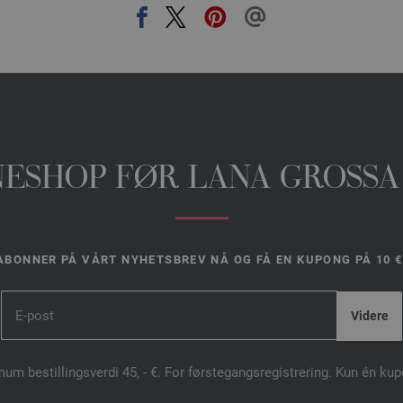
INESHOP FØR LANA GROSSA
ABONNER PÅ VÅRT NYHETSBREV NÅ OG FÅ EN KUPONG PÅ 10 €
mum bestillingsverdi 45, - €. For førstegangsregistrering. Kun én ku