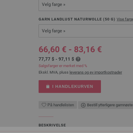
Velg farge »
GARN LANDLUST NATURWOLLE (
50
G)
Vise farge
Velg farge »
66,60 € - 83,16 €
77,77 $ - 97,11 $
Salgsfarger er merket med %
Ekskl. MVA, pluss
leverans og ev importkostnader
I HANDLEKURVEN
På handlelisten
Bestill ytterligere garnnøste
BESKRIVELSE