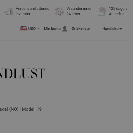
Verdensomfattende
Vi sender innen
125 dagers
leverans
24 timer
Angrefrist
Ønskeliste
USD
Min konto
Handlekurv
NDLUST
sdel (NO) | Modell 19