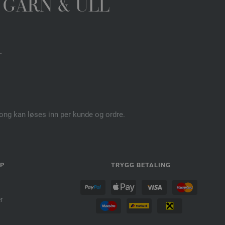
 GARN & ULL
.
pong kan løses inn per kunde og ordre.
LP
TRYGG BETALING
r