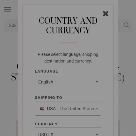
COUNTRY AND
CURRENCY
USD
Min konto
Please select language, shipping
LANA GROSSA
destination and currency.
CARDIGAN MOSAICO -
LANGUAGE
STRIKKEOPPSKRIFT (SE)
SHIPPING TO
FILATI No. 67 (Frühjahr/Sommer 2024) | Modell 23
USA - The United States
of America
CURRENCY