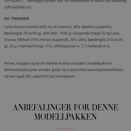
OPPSKRIFT - Vennligst kontakt oss for oversettelse til norsk ved bestilling
(office@filati.no).
DU TRENGER
Lana Grossa Orsetto (60% ny ull (merino), 40% alpakka (superfin),
løpelengde 75 m/50 g), 400 (450 - 500) g i burgunder (farge 5) og Lana
Grossa Silkhair (70% mohair (superkid), 30% silke, løpelengde 210 m/25
g), 25 g i mørkrød (farge 177); strikkepinner nr. 7; 1 heklenål nr. 6.
Pinner, knapper og annet tilbehør er ikke inkludert i modellpakken!
Strikkeinstruksjoner sendes gratis via e-post etter leveringsbekreftelsen,
og kan også fås i papirform på forespørsel.
ANBEFALINGER FOR DENNE
MODELLPAKKEN