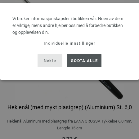
Vi bruker informasjonskapsler i butikken vår. Noen av dem
er viktige, mens andre hjelper oss med å forbedre butikken
og opplevelsen din.
Individuelle innstillinger
Nekte
GODTA ALLE
Heklenål (med mykt plastgrep) (Aluminium) St. 6,0
Heklenål Aluminum med plastgrep fra LANA GROSSA Tykkelse 6,0 mm,
Lengde 15 cm