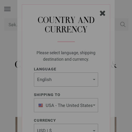
COUNTRY AND
CURRENCY
USD
Min konto
Please select language, shipping
LANA GROSSA
destination and currency.
CARDIGAN ORSETTO &
LANGUAGE
SILKHAIR
SHIPPING TO
FILATI No. 70 | Modell 50
USA - The United States
of America
CURRENCY