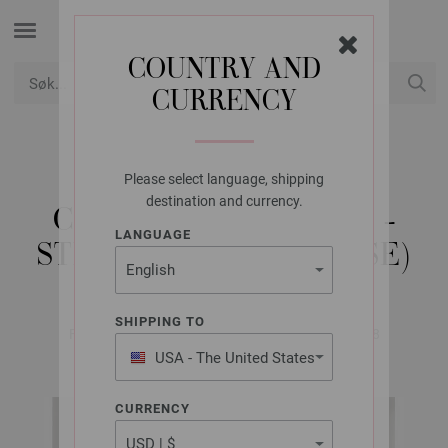
COUNTRY AND
CURRENCY
USD
Min konto
Please select language, shipping
LANA GROSSA
destination and currency.
CARDIGAN SETASURI -
LANGUAGE
STRIKKEOPPSKRIFT (SE)
SHIPPING TO
FILATI No. 66 (Herbst/Winter 2023/24) | Modell 48
USA - The United States
of America
CURRENCY