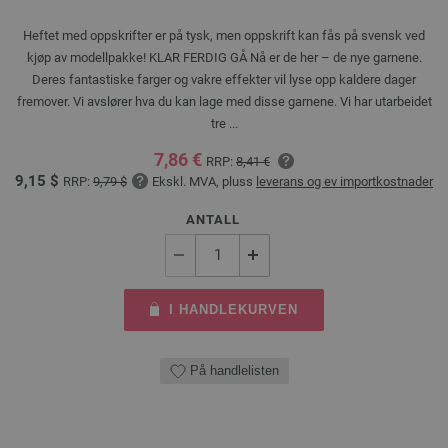
Heftet med oppskrifter er på tysk, men oppskrift kan fås på svensk ved
kjøp av modellpakke! KLAR FERDIG GÅ Nå er de her – de nye garnene.
Deres fantastiske farger og vakre effekter vil lyse opp kaldere dager
fremover. Vi avslører hva du kan lage med disse garnene. Vi har utarbeidet
tre ...
7,86 €
RRP:
8,41 €
9,15 $
RRP:
9,79 $
Ekskl. MVA, pluss
leverans og ev importkostnader
ANTALL
I HANDLEKURVEN
På handlelisten