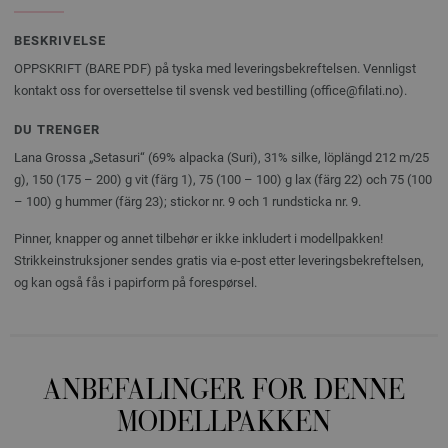
BESKRIVELSE
OPPSKRIFT (BARE PDF) på tyska med leveringsbekreftelsen. Vennligst
kontakt oss for oversettelse til svensk ved bestilling (office@filati.no).
DU TRENGER
Lana Grossa „Setasuri“ (69% alpacka (Suri), 31% silke, löplängd 212 m/25
g), 150 (175 – 200) g vit (färg 1), 75 (100 – 100) g lax (färg 22) och 75 (100
– 100) g hummer (färg 23); stickor nr. 9 och 1 rundsticka nr. 9.
Pinner, knapper og annet tilbehør er ikke inkludert i modellpakken!
Strikkeinstruksjoner sendes gratis via e-post etter leveringsbekreftelsen,
og kan også fås i papirform på forespørsel.
ANBEFALINGER FOR DENNE
MODELLPAKKEN