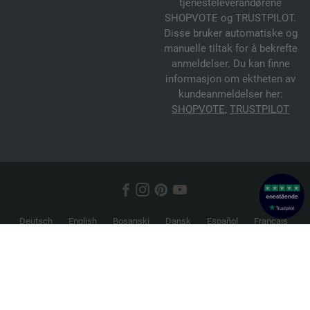
tjenesteleverandørene
SHOPVOTE og TRUSTPILOT.
Disse bruker automatiske og
manuelle tiltak for å bekrefte
anmeldelser. Du kan finne
informasjon om ektheten av
kundeanmeldelser her:
SHOPVOTE
,
TRUSTPILOT
Deutsch
English
Bosanski
Dansk
Español
Français
Hrvatski
Italiano
Nederlands
Norsk
Русский
Srpski
Suomi
Svenska
© 2026 FILATI eCommerce GmbH