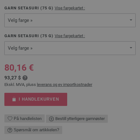
GARN SETASURI (
75
G)
Vise fargekartet :
Velg farge »
GARN SETASURI (
75
G)
Vise fargekartet :
Velg farge »
80,16 €
93,27 $
Ekskl. MVA, pluss
leverans og ev importkostnader
I HANDLEKURVEN
På handlelisten
Bestill ytterligere garnnøster
Spørsmål om artikkelen?