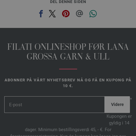
DEL DENNE SIDEN
FILATI ONLINESHOP FØR LANA
GROSSA GARN & ULL
ABONNER PÅ VÅRT NYHETSBREV NÅ OG FÅ EN KUPONG PÅ
10 €.
*
Kupongen er
gyldig i 14
dager. Minimum bestillingsverdi 45, - €. For