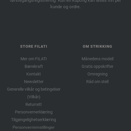
førstegangsregistrering. Kun én kupong kan løses inn per
kunde og ordre.
STORE FILATI
OM STRIKKING
Mer om FILATI
Månedens modell
Bærekraft
Gratis oppskrifter
Kontakt
Omregning
Newsletter
Råd om stell
Generelle vilkår og betingelser
(Vilkår)
Returrett
Personvernerklæring
Tilgjengelighetserklæring
Personverninnstillinger