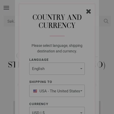
COUNTRY AND
CURRENCY
USD
Min konto
Please select language, shipping
LANA GROSSA
destination and currency.
CARDIGAN SOTTILE -
LANGUAGE
STRIKKEOPPSKRIFT (NO)
SHIPPING TO
FILATI No. 67 (Frühjahr/Sommer 2024) | Modell 53
USA - The United States
of America
CURRENCY