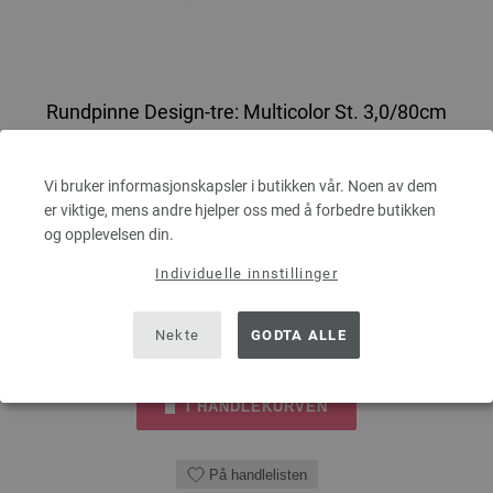
Rundpinne Design-tre: Multicolor St. 3,0/80cm
LANA GROSSA Rundpinne Design-tre: Multicolor St. 3,0/80cm
Vi bruker informasjonskapsler i butikken vår. Noen av dem
tykkelse 3,0 mm; lengde ca. 80 cm
er viktige, mens andre hjelper oss med å forbedre butikken
og opplevelsen din.
7,14 €
8,34 $
Ekskl. MVA, pluss
leverans og ev importkostnader
Individuelle innstillinger
ANTALL
Nekte
GODTA ALLE
I HANDLEKURVEN
På handlelisten