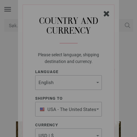
COUNTRY AND
CURRENCY
USD
Min konto
Please select language, shipping
LANA GROSSA
destination and currency.
DAME LUE VINTAGE
LANGUAGE
CHUNKY
SHIPPING TO
Merino Edition No. 4 | Modell 35
USA - The United States
of America
CURRENCY