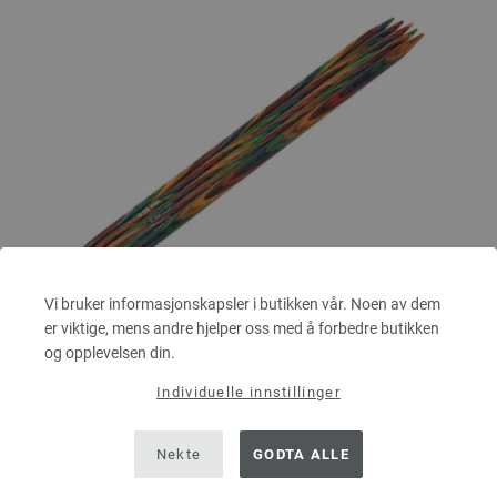
Vi bruker informasjonskapsler i butikken vår. Noen av dem
er viktige, mens andre hjelper oss med å forbedre butikken
og opplevelsen din.
Ermepinner/Settpinner Design-tre: Multicolor St.
6,0/20cm
Individuelle innstillinger
LANA GROSSA Ermepinner/Settpinner Design-tre: Multicolor St. 6,0/20cm
Nekte
GODTA ALLE
tykkelse 6,0 mm; lengde ca. 20 cm