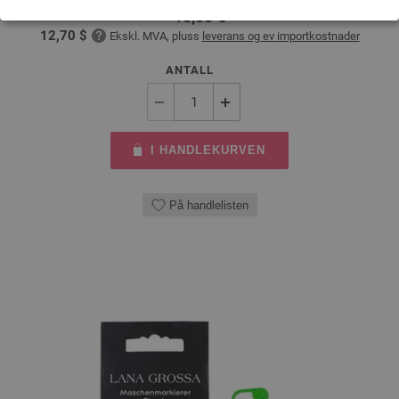
10,88 €
12,70 $
Ekskl. MVA, pluss
leverans og ev importkostnader
ANTALL
I HANDLEKURVEN
På handlelisten