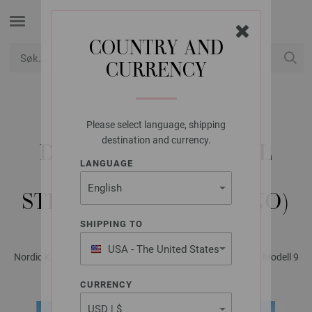
COUNTRY AND
CURRENCY
USD
Min konto
Please select language, shipping
LANA GROSSA
destination and currency.
DIAGONALT NATURAL
LANGUAGE
SUPERKID TWEED -
STRIKKEOPPSKRIFT (NO)
SHIPPING TO
USA - The United States
Nordic Knits No. 3 - Magasin (DE) + Instruksjonsdel (NO) | Modell 9
of America
CURRENCY