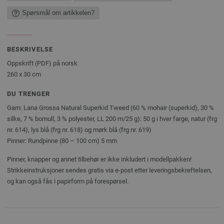
Spørsmål om artikkelen?
BESKRIVELSE
Oppskrift (PDF) på norsk
260 x 30 cm
DU TRENGER
Garn: Lana Grossa Natural Superkid Tweed (60 % mohair (superkid), 30 %
silke, 7 % bomull, 3 % polyester, LL 200 m/25 g): 50 g i hver farge, natur (frg
nr. 614), lys blå (frg nr. 618) og mørk blå (frg nr. 619)
Pinner: Rundpinne (80 – 100 cm) 5 mm
Pinner, knapper og annet tilbehør er ikke inkludert i modellpakken!
Strikkeinstruksjoner sendes gratis via e-post etter leveringsbekreftelsen,
og kan også fås i papirform på forespørsel.