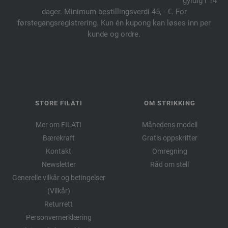
gyldig i 14
dager. Minimum bestillingsverdi 45, - €. For
førstegangsregistrering. Kun én kupong kan løses inn per
kunde og ordre.
STORE FILATI
OM STRIKKING
Mer om FILATI
Månedens modell
Bærekraft
Gratis oppskrifter
Kontakt
Omregning
Newsletter
Råd om stell
Generelle vilkår og betingelser
(Vilkår)
Returrett
Personvernerklæring