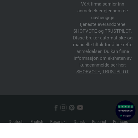
Vårt firma samler inn
anmeldelser gjennom de
uavhengige
tjenesteleverandørene
SHOPVOTE og TRUSTPILOT.
Disse bruker automatiske og
manuelle tiltak for å bekrefte
anmeldelser. Du kan finne
informasjon om ektheten av
kundeanmeldelser her:
SHOPVOTE
,
TRUSTPILOT
Deutsch
English
Bosanski
Dansk
Español
Français
Hrvatski
Italiano
Nederlands
Norsk
Русский
Srpski
Suomi
Svenska