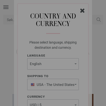
COUNTRY AND
CURRENCY
USD
Min konto
Please select language, shipping
LANA GROSSA
destination and currency.
GENSER ALTA MODA
LANGUAGE
ALPACA
SHIPPING TO
Classici No. 29 | Modell 50
USA - The United States
of America
CURRENCY