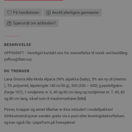
På handlelisten
Bestill ytterligere garnnøster
Spørsmål om artikkelen?
BESKRIVELSE
OPPSKRIFT - Vennligst kontakt oss for oversettelse til norsk ved bestilling
(office@filati.no).
DU TRENGER
Lana Grossa Alta Moda Alpaca (90% alpakka (baby), 5% ren ny ull (merino
), 5% polyamid, løpelengde 140 m/­50 g), 500 (550 – 600) g pastellgrønn
(farge 107); 1 rundpinne nr. 5, 40 og 80 cm lang og rundpinner nr. 7, 40, 60
og 80 cm lang, såvel som 8 maskemarkører [MM].
Pinner, knapper og annet tilbehør er ikke inkludert i modellpakken!
Strikkeinstruksjoner sendes gratis via e-post etter leveringsbekreftelsen,
og kan også fås i papirform på forespørsel.