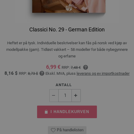
Classici No. 29 - German Edition
Heftet er på tysk. Individuelle beskrivelser kan fås på norsk ved kjøp av
modellpakke (garn). Tidløst vakkert – 58 modeller for både nybegynnere
og erfarne
6,99 €
RRP:
7,48 €
8,16 $
RRP:
8,73 $
Ekskl. MVA, pluss
leverans og ev importkostnader
ANTALL
I HANDLEKURVEN
På handlelisten