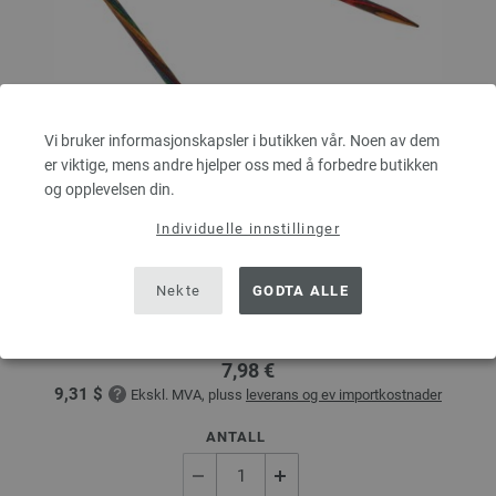
Vi bruker informasjonskapsler i butikken vår. Noen av dem
er viktige, mens andre hjelper oss med å forbedre butikken
og opplevelsen din.
Individuelle innstillinger
Rundpinne Design-tre: Multicolor St. 5,0/80cm
LANA GROSSA Rundpinne Design-tre: Multicolor St. 5,0/80cm
Nekte
GODTA ALLE
tykkelse 5,0 mm; lengde ca. 80 cm
7,98 €
9,31 $
Ekskl. MVA, pluss
leverans og ev importkostnader
ANTALL