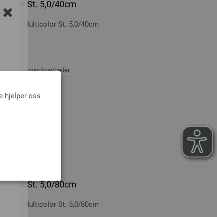
ticolor St. 5,0/40cm
Y
-tre: Multicolor St. 5,0/40cm
0 cm
ans og ev importkostnader
e hjelper oss
NDLEKURVEN
ticolor St. 5,0/80cm
-tre: Multicolor St. 5,0/80cm