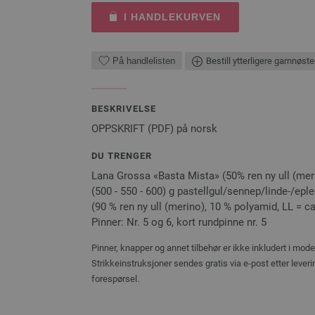
I HANDLEKURVEN
På handlelisten
Bestill ytterligere garnnøste
BESKRIVELSE
OPPSKRIFT (PDF) på norsk
DU TRENGER
Lana Grossa «Basta Mista» (50% ren ny ull (mer
(500 - 550 - 600) g pastellgul/sennep/linde-/ep
(90 % ren ny ull (merino), 10 % polyamid, LL = ca.
Pinner: Nr. 5 og 6, kort rundpinne nr. 5
Pinner, knapper og annet tilbehør er ikke inkludert i mod
Strikkeinstruksjoner sendes gratis via e-post etter lever
forespørsel.