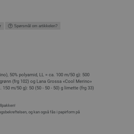
r
Spørsmål om artikkelen?
ino), 50% polyamid, LL = ca. 100 m/50 g): 500
legrønn (frg 102) og Lana Grossa «Cool Merino»
 150 m/50 g): 50 (50 - 50 - 50) g limette (frg 33)
ellpakken!
ingsbekreftelsen, og kan også fås i papirform på