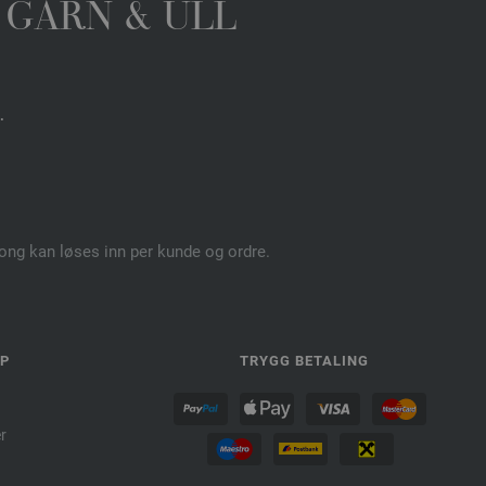
 GARN & ULL
.
pong kan løses inn per kunde og ordre.
LP
TRYGG BETALING
r