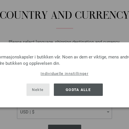
Rundpinne Design-tre: Mul
COUNTRY AND CURRENC
LANA GROSSA Rundpinne Design
tykkelse 5,0 mm; lengde ca. 4
7,98 €
9,29 $
Please select language, shipping destination and currency.
Ekskl. MVA, pluss
lever
LANGUAGE
ANTALL
formasjonskapsler i butikken vår. Noen av dem er viktige, mens andr
I HA
re butikken og opplevelsen din.
Individuelle innstillinger
SHIPPING TO
På handlelisten
USA - The United States of America
Nekte
GODTA ALLE
CURRENCY
Rundpinne Design-tre: Mul
LANA GROSSA Rundpinne Design