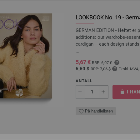
LOOKBOOK No. 19 - Germa
GERMAN EDITION - Heftet er p
additions: our wardrobe-essenti
cardigan – each design stands o
...
5,67 €
RRP:
6,07 €
6,60 $
RRP:
7,06 $
Ekskl. MVA,
ANTALL
I HA
På handlelisten