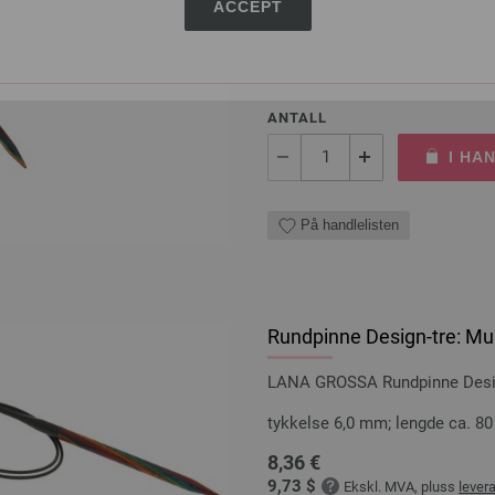
ACCEPT
tykkelse 5,0 mm; lengde ca. 8
7,98 €
9,29 $
Ekskl. MVA, pluss
lever
ANTALL
I HA
På handlelisten
Rundpinne Design-tre: Mul
LANA GROSSA Rundpinne Design
tykkelse 6,0 mm; lengde ca. 8
8,36 €
9,73 $
Ekskl. MVA, pluss
lever