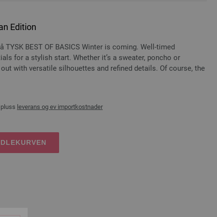
n Edition
å TYSK BEST OF BASICS Winter is coming. Well-timed
als for a stylish start. Whether it’s a sweater, poncho or
ut with versatile silhouettes and refined details. Of course, the
 pluss
leverans og ev importkostnader
NDLEKURVEN