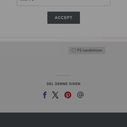
8,36 €
9,77 $
Ekskl. MVA, pluss
lever
ACCEPT
ANTALL
I HA
På handlelisten
DEL DENNE SIDEN