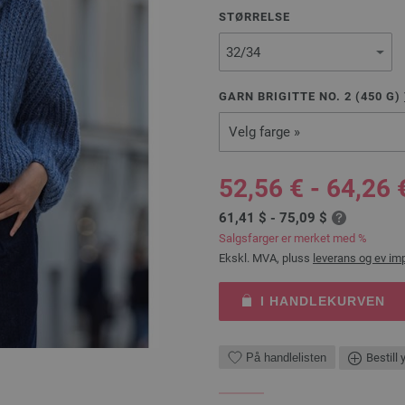
STØRRELSE
GARN BRIGITTE NO. 2 (
450
G)
Velg farge »
52,56 € - 64,26 
61,41 $ - 75,09 $
Salgsfarger er merket med %
Ekskl. MVA, pluss
leverans og ev im
I HANDLEKURVEN
På handlelisten
Bestill 