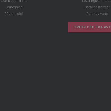
Gratis oppskrifter
Leveringskostnade
Omregning
Betalingsformer
Råd om stell
Retur av varer
TREKK DEG FRA AV