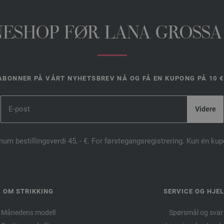
INESHOP FØR LANA GROSSA
ABONNER PÅ VÅRT NYHETSBREV NÅ OG FÅ EN KUPONG PÅ 10 €
mum bestillingsverdi 45, - €. For førstegangsregistrering. Kun én ku
OM STRIKKING
SERVICE OG HJE
Månedens modell
Spørsmål og svar