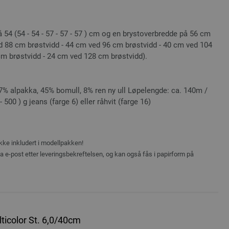
 54 (54 - 54 - 57 - 57 - 57 ) cm og en brystoverbredde på 56 cm
d 88 cm brøstvidd - 44 cm ved 96 cm brøstvidd - 40 cm ved 104
m brøstvidd - 24 cm ved 128 cm brøstvidd).
% alpakka, 45% bomull, 8% ren ny ull Løpelengde: ca. 140m /
- 500 ) g jeans (farge 6) eller råhvit (farge 16)
ikke inkludert i modellpakken!
ia e-post etter leveringsbekreftelsen, og kan også fås i papirform på
ticolor St. 6,0/40cm