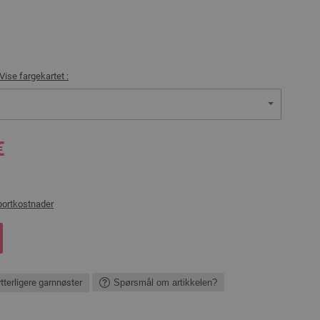
Vise fargekartet :
€
portkostnader
ytterligere garnnøster
Spørsmål om artikkelen?