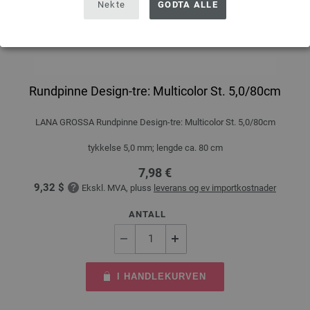
Nekte
GODTA ALLE
Rundpinne Design-tre: Multicolor St. 5,0/80cm
LANA GROSSA Rundpinne Design-tre: Multicolor St. 5,0/80cm
tykkelse 5,0 mm; lengde ca. 80 cm
7,98 €
9,32 $
Ekskl. MVA, pluss
leverans og ev importkostnader
ANTALL
I HANDLEKURVEN