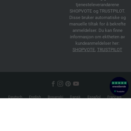
tjenesteleverandørene
SHOPVOTE og TRUSTPILOT.
Disse bruker automatiske og
manuelle tiltak for å bekrefte
anmeldelser. Du kan finne
informasjon om ektheten av
kundeanmeldelser her:
SHOPVOTE
,
TRUSTPILOT
Deutsch
English
Bosanski
Dansk
Español
Français
Hrvatski
Italiano
Nederlands
Norsk
Русский
Srpski
Suomi
Svenska
© 2026 FILATI eCommerce GmbH