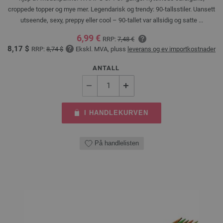
croppede topper og mye mer. Legendarisk og trendy: 90-tallsstiler. Uansett
utseende, sexy, preppy eller cool – 90-tallet var allsidig og satte ...
6,99 €
RRP:
7,48 €
8,17 $
RRP:
8,74 $
Ekskl. MVA, pluss
leverans og ev importkostnader
ANTALL
I HANDLEKURVEN
På handlelisten