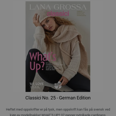
Classici No. 25 - German Edition
Heftet med oppskrifter er på tysk, men oppskrift kan fås på svensk ved
kjøp av modellpakke! WHAT’S UP? 37 ganger nytolkede cardigans,