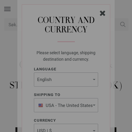
COUNTRY AND
CURRENCY
USD
Min konto
Please select language, shipping
LANA GROSSA
destination and currency.
GENSER ECOPUNO &
LANGUAGE
SILKHAIR -
STRIKKEOPPSKRIFT (DK)
SHIPPING TO
USA - The United States
Classici No. 25 | Modell 2
of America
CURRENCY