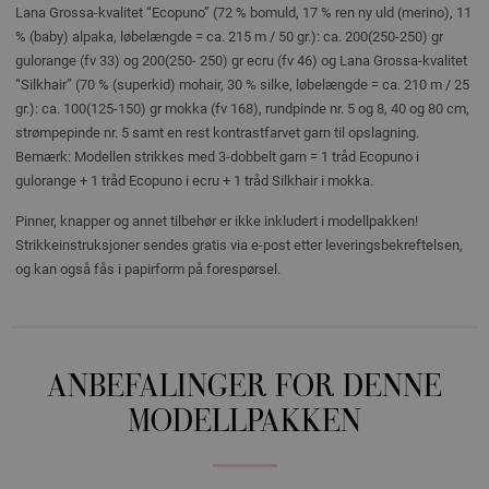
Lana Grossa-kvalitet “Ecopuno” (72 % bomuld, 17 % ren ny uld (merino), 11
% (baby) alpaka, løbelængde = ca. 215 m / 50 gr.): ca. 200(250-250) gr
gulorange (fv 33) og 200(250- 250) gr ecru (fv 46) og Lana Grossa-kvalitet
“Silkhair” (70 % (superkid) mohair, 30 % silke, løbelængde = ca. 210 m / 25
gr.): ca. 100(125-150) gr mokka (fv 168), rundpinde nr. 5 og 8, 40 og 80 cm,
strømpepinde nr. 5 samt en rest kontrastfarvet garn til opslagning.
Bemærk: Modellen strikkes med 3-dobbelt garn = 1 tråd Ecopuno i
gulorange + 1 tråd Ecopuno i ecru + 1 tråd Silkhair i mokka.
Pinner, knapper og annet tilbehør er ikke inkludert i modellpakken!
Strikkeinstruksjoner sendes gratis via e-post etter leveringsbekreftelsen,
og kan også fås i papirform på forespørsel.
ANBEFALINGER FOR DENNE
MODELLPAKKEN