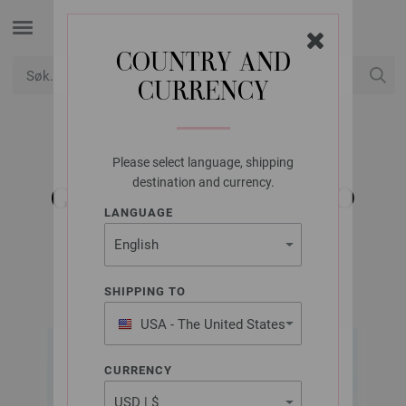
COUNTRY AND
CURRENCY
USD
Min konto
Please select language, shipping
LANA GROSSA
destination and currency.
GENSER MERINO UNO
LANGUAGE
Classici No. 29 | Modell 42
SHIPPING TO
USA - The United States
of America
CURRENCY