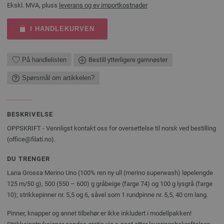
Ekskl. MVA, pluss
leverans og ev importkostnader
I HANDLEKURVEN
På handlelisten
Bestill ytterligere garnnøster
Spørsmål om artikkelen?
BESKRIVELSE
OPPSKRIFT - Vennligst kontakt oss for oversettelse til norsk ved bestilling
(office@filati.no).
DU TRENGER
Lana Grossa Merino Uno (100% ren ny ull (merino superwash) løpelengde
125 m/50 g), 500 (550 – 600) g gråbeige (farge 74) og 100 g lysgrå (farge
10); strikkepinner nr. 5,5 og 6, såvel som 1 rundpinne nr. 5,5, 40 cm lang.
Pinner, knapper og annet tilbehør er ikke inkludert i modellpakken!