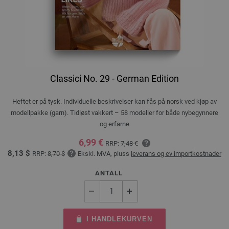
Classici No. 29 - German Edition
Heftet er på tysk. Individuelle beskrivelser kan fås på norsk ved kjøp av
modellpakke (garn). Tidløst vakkert – 58 modeller for både nybegynnere
og erfarne
6,99 €
RRP:
7,48 €
8,13 $
RRP:
8,70 $
Ekskl. MVA, pluss
leverans og ev importkostnader
ANTALL
I HANDLEKURVEN