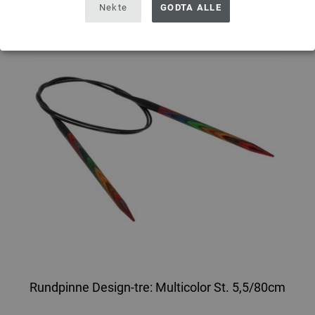
Nekte
GODTA ALLE
Rundpinne Design-tre: Multicolor St. 5,5/80cm