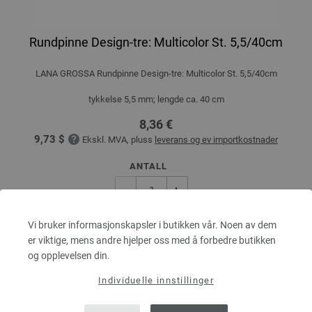
Rundpinne Design-tre: Multicolor St. 5,5/40cm
LANA GROSSA Rundpinne Design-tre: Multicolor St. 5,5/40cm
tykkelse 5,5 mm; lengde ca. 40 cm
8,36 €
9,73 $
Ekskl. MVA, pluss
leverans og ev importkostnader
ANTALL
Vi bruker informasjonskapsler i butikken vår. Noen av dem
I HANDLEKURVEN
er viktige, mens andre hjelper oss med å forbedre butikken
og opplevelsen din.
På handlelisten
Individuelle innstillinger