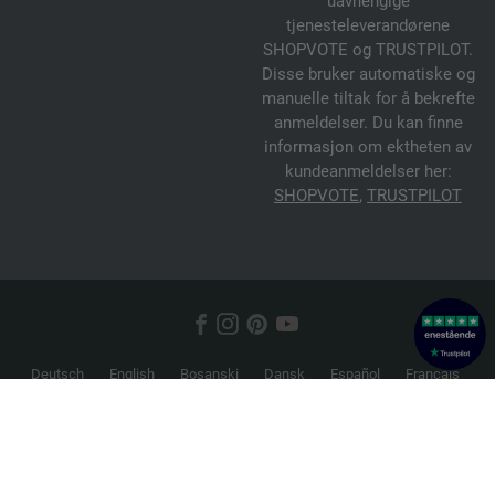
uavhengige
tjenesteleverandørene
SHOPVOTE og TRUSTPILOT.
Disse bruker automatiske og
manuelle tiltak for å bekrefte
anmeldelser. Du kan finne
informasjon om ektheten av
kundeanmeldelser her:
SHOPVOTE
,
TRUSTPILOT
Deutsch
English
Bosanski
Dansk
Español
Français
Hrvatski
Italiano
Nederlands
Norsk
Русский
Srpski
Suomi
Svenska
© 2026 FILATI eCommerce GmbH