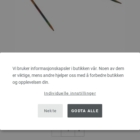
Rundpinne Design-tre: Multicolor St. 3,0/80cm
Vi bruker informasjonskapsler i butikken vår. Noen av dem
er viktige, mens andre hjelper oss med å forbedre butikken
LANA GROSSA Rundpinne Design-tre: Multicolor St. 3,0/80cm
og opplevelsen din.
tykkelse 3,0 mm; lengde ca. 80 cm
Individuelle innstillinger
7,14 €
8,31 $
Ekskl. MVA, pluss
leverans og ev importkostnader
Nekte
GODTA ALLE
ANTALL