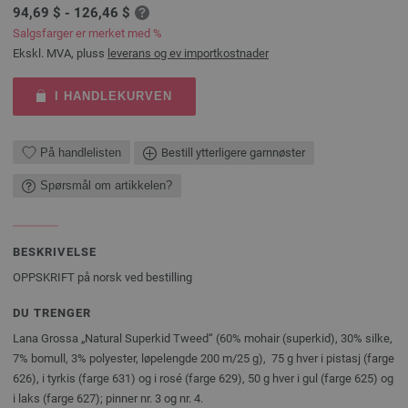
94,69 $ - 126,46 $
Salgsfarger er merket med %
Ekskl. MVA, pluss
leverans og ev importkostnader
I HANDLEKURVEN
På handlelisten
Bestill ytterligere garnnøster
Spørsmål om artikkelen?
BESKRIVELSE
OPPSKRIFT på norsk ved bestilling
DU TRENGER
Lana Grossa „Natural Superkid Tweed“ (60% mohair (superkid), 30% silke,
7% bomull, 3% polyester, løpelengde 200 m/25 g), 75 g hver i pistasj (farge
626), i tyrkis (farge 631) og i rosé (farge 629), 50 g hver i gul (farge 625) og
i laks (farge 627); pinner nr. 3 og nr. 4.