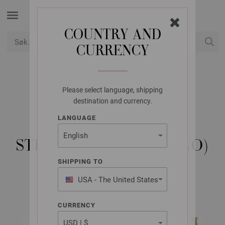
COUNTRY AND
CURRENCY
USD
Min konto
Please select language, shipping
LANA GROSSA
destination and currency.
GENSER NATURAL
LANGUAGE
SUPERKID TWEED -
STRIKKEOPPSKRIFT (NO)
SHIPPING TO
USA - The United States
FILATI No. 69 | Modell 13
of America
CURRENCY