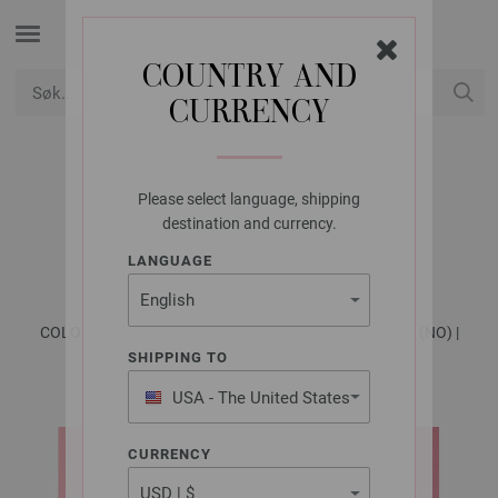
COUNTRY AND
CURRENCY
USD
Min konto
Please select language, shipping
FILATI STUDIO
destination and currency.
GENSER SOFFIO
LANGUAGE
COLOR Edition No. 1 - Magasin (DE) + Strikkeopskrifter (NO) |
Modell 12
SHIPPING TO
USA - The United States
of America
CURRENCY