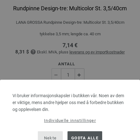
Rundpinne Design-tre: Multicolor St. 3,5/40cm
LANA GROSSA Rundpinne Design-tre: Multicolor St. 3,5/40cm
tykkelse 3,5 mm; lengde ca. 40 cm
7,14 €
8,31 $
Ekskl. MVA, pluss
leverans og ev importkostnader
ANTALL
I HANDLEKURVEN
Vi bruker informasjonskapsler i butikken vår. Noen av dem
er viktige, mens andre hjelper oss med å forbedre butikken
og opplevelsen din.
På handlelisten
Individuelle innstillinger
Nekte
GODTA ALLE