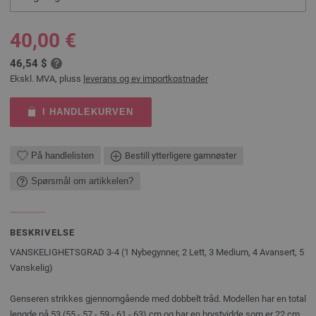
40,00 €
46,54 $
Ekskl. MVA, pluss
leverans og ev importkostnader
I HANDLEKURVEN
På handlelisten
Bestill ytterligere garnnøster
Spørsmål om artikkelen?
BESKRIVELSE
VANSKELIGHETSGRAD 3-4 (1 Nybegynner, 2 Lett, 3 Medium, 4 Avansert, 5
Vanskelig)
Genseren strikkes gjennomgående med dobbelt tråd. Modellen har en total
lengde på 53 (55 - 57 - 59 - 61 - 63) cm og har en brystvidde som er 22 cm