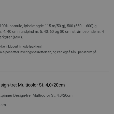
(100% bomuld, løbelængde 115 m/50 g), 500 (550 – 600) g
r. 4, 40 cm; rundpind nr. 5, 40, 60 og 80 cm; strømpepinde nr. 4
rkører (MM).
ikke inkludert i modellpakken!
ia e-post etter leveringsbekreftelsen, og kan også fås i papirform på
ign-tre: Multicolor St. 4,0/20cm
inner Design-tre: Multicolor St. 4,0/20cm
0 cm