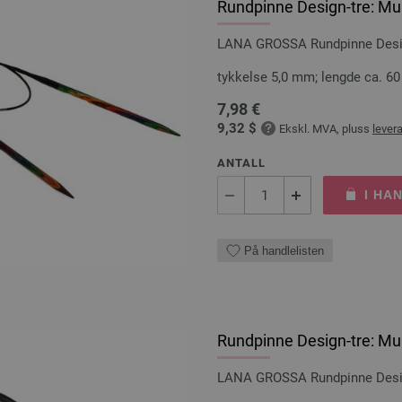
Rundpinne Design-tre: Mul
LANA GROSSA Rundpinne Design
tykkelse 5,0 mm; lengde ca. 6
7,98 €
9,32 $
Ekskl. MVA, pluss
lever
ANTALL
I HA
På handlelisten
Rundpinne Design-tre: Mul
LANA GROSSA Rundpinne Design