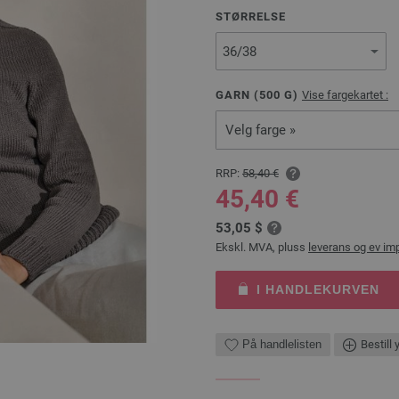
STØRRELSE
GARN (
500
G)
Vise fargekartet :
Velg farge »
RRP:
58,40 €
45,40 €
53,05 $
Ekskl. MVA, pluss
leverans og ev im
I HANDLEKURVEN
På handlelisten
Bestill 