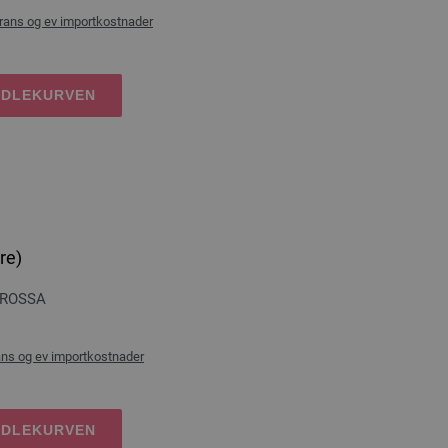
rans og ev importkostnader
NDLEKURVEN
re)
GROSSA
ans og ev importkostnader
NDLEKURVEN