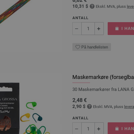
10,31 $
Ekskl. MVA, pluss
leve
ANTALL
I HA
På handlelisten
Maskemarkøre (forseglba
30 Maskemarkører fra LANA 
2,48 €
2,90 $
Ekskl. MVA, pluss
lever
ANTALL
I HA