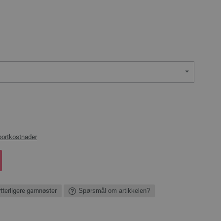
portkostnader
ytterligere garnnøster
Spørsmål om artikkelen?