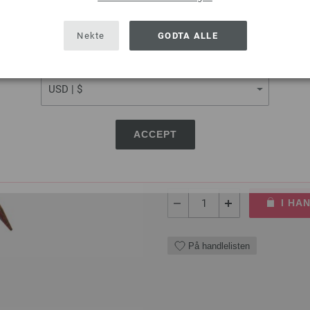
SHIPPING TO
USA - The United States of America
Nekte
GODTA ALLE
Rundpinne Design-tre: Mul
CURRENCY
LANA GROSSA Rundpinne Design
tykkelse 5,0 mm; lengde ca. 4
ACCEPT
7,98 €
9,32 $
Ekskl. MVA, pluss
lever
ANTALL
I HA
På handlelisten