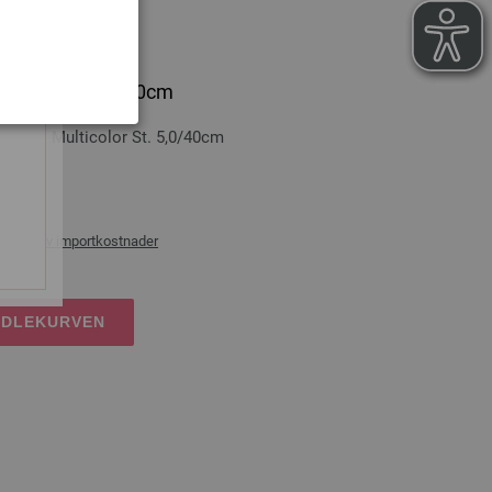
ticolor St. 5,0/40cm
-tre: Multicolor St. 5,0/40cm
0 cm
ans og ev importkostnader
NDLEKURVEN