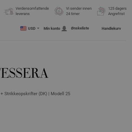
Verdensomfattende
Vi sender innen
125 dagers
leverans
24 timer
Angrefrist
Ønskeliste
USD
Min konto
Handlekurv
TESSERA
+ Strikkeopskrifter (DK) | Modell 25