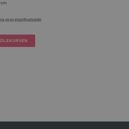
0 cm
ans og ev importkostnader
NDLEKURVEN