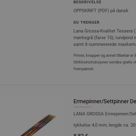
BESKRIVELSE
OPPSKRIFT (PDF) på dansk
DU TRENGER
Lana Grossa-Kvalitet Tessera 
mørkegrå (farve 15); rundpind n
samt 8 nummererede maskema
Pinner, knapper og annet tilbehør er 
Strikkeinstruksjoner sendes gratis v
forespørsel.
Ermepinner/Settpinner Des
LANA GROSSA Ermepinner/Settp
tykkelse 4,0 mm; lengde ca. 2
8,82 €