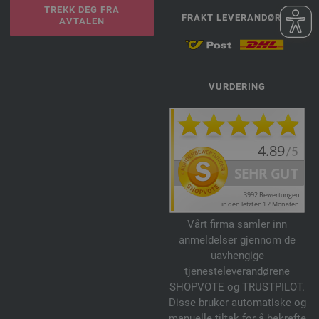
TREKK DEG FRA
FRAKT LEVERANDØRER
AVTALEN
VURDERING
Vårt firma samler inn
anmeldelser gjennom de
uavhengige
tjenesteleverandørene
SHOPVOTE og TRUSTPILOT.
Disse bruker automatiske og
manuelle tiltak for å bekrefte