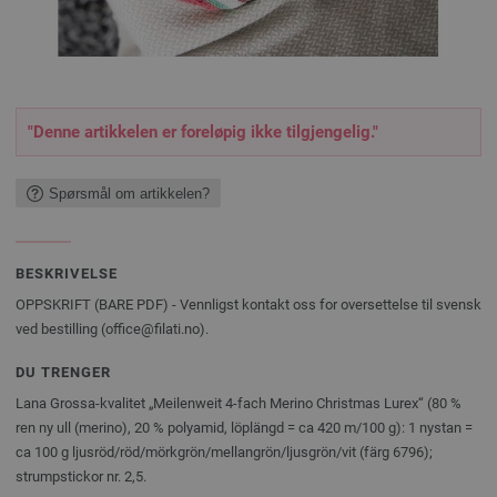
"Denne artikkelen er foreløpig ikke tilgjengelig."
Spørsmål om artikkelen?
BESKRIVELSE
OPPSKRIFT (BARE PDF) - Vennligst kontakt oss for oversettelse til svensk
ved bestilling (office@filati.no).
DU TRENGER
Lana Grossa-kvalitet „Meilenweit 4-fach Merino Christmas Lurex“ (80 %
ren ny ull (merino), 20 % polyamid, löplängd = ca 420 m/100 g): 1 nystan =
ca 100 g ljusröd/röd/mörkgrön/mellangrön/ljusgrön/vit (färg 6796);
strumpstickor nr. 2,5.