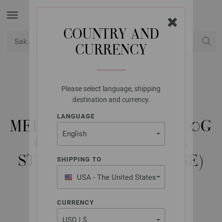
COUNTRY AND
CURRENCY
USD
Min konto
Please select language, shipping
LANA GROSSA
destination and currency.
GLITTER SOKKER
LANGUAGE
MEILENWEIT 4-FACH 100G
CHRISTMAS LUREX -
STRIKKEOPPSKRIFT (SE)
SHIPPING TO
USA - The United States
of America
X-Mas Flyer 2024 | Modell 4
CURRENCY