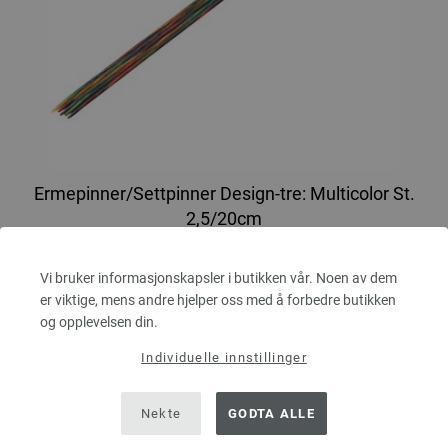
Ermepinner/Settpinner Design-tre: Multicolor St.
2,5/20cm
LANA GROSSA Ermepinner/Settpinner Design-tre: Multicolor St. 2,5/20cm
Vi bruker informasjonskapsler i butikken vår. Noen av dem
er viktige, mens andre hjelper oss med å forbedre butikken
tykkelse 2,5 mm; lengde ca. 20 cm
og opplevelsen din.
8,36 €
9,73 $
Individuelle innstillinger
Ekskl. MVA, pluss
leverans og ev importkostnader
ANTALL
Nekte
GODTA ALLE