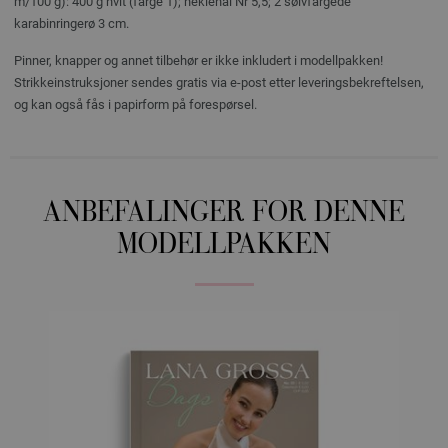
m/100 g): 400 g hvit (farge 1); heklenål Nr 5,5; 2 sølvfargede
karabinringerø 3 cm.
Pinner, knapper og annet tilbehør er ikke inkludert i modellpakken!
Strikkeinstruksjoner sendes gratis via e-post etter leveringsbekreftelsen,
og kan også fås i papirform på forespørsel.
ANBEFALINGER FOR DENNE
MODELLPAKKEN