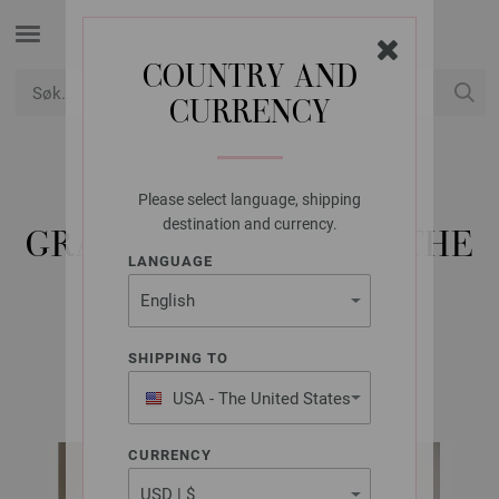
COUNTRY AND
CURRENCY
USD
Min konto
Please select language, shipping
LANA GROSSA
destination and currency.
GRANNYSQUARE BAG THE
LANGUAGE
CORE
SHIPPING TO
Bags No. 2 | Modell 14
USA - The United States
of America
CURRENCY