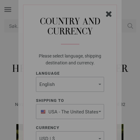
COUNTRY AND
CURRENCY
USD
Min konto
Please select language, shipping
LANA GROSSA
destination and currency.
HEKLET KJOLE SUMMER
LANGUAGE
CASHMERE
SHIPPING TO
Nera No. 2 - Magazine (DE) + Oppskrifter (NO) | Modell 32
USA - The United States
of America
CURRENCY