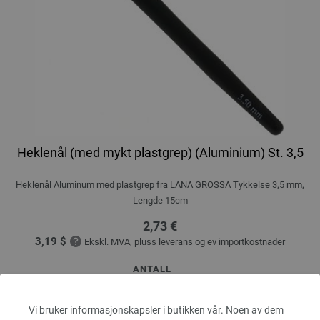
Heklenål (med mykt plastgrep) (Aluminium) St. 3,5
Heklenål Aluminum med plastgrep fra LANA GROSSA Tykkelse 3,5 mm,
Lengde 15cm
2,73 €
3,19 $
Ekskl. MVA, pluss
leverans og ev importkostnader
ANTALL
Vi bruker informasjonskapsler i butikken vår. Noen av dem