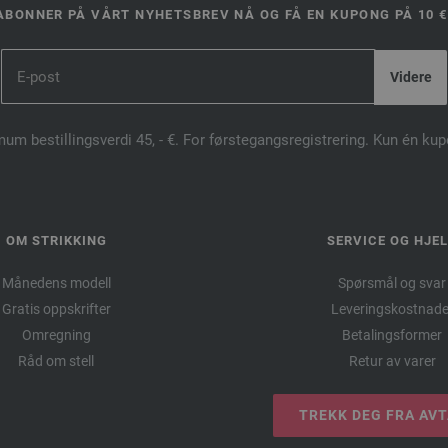
ABONNER PÅ VÅRT NYHETSBREV NÅ OG FÅ EN KUPONG PÅ 10 €
mum bestillingsverdi 45, - €. For førstegangsregistrering. Kun én ku
OM STRIKKING
SERVICE OG HJE
Månedens modell
Spørsmål og svar
Gratis oppskrifter
Leveringskostnade
Omregning
Betalingsformer
Råd om stell
Retur av varer
TREKK DEG FRA AV