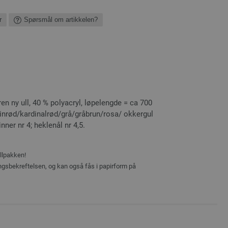
r
Spørsmål om artikkelen?
en ny ull, 40 % polyacryl, løpelengde = ca 700
 vinrød/kardinalrød/grå/gråbrun/rosa/ okkergul
nner nr 4; heklenål nr 4,5.
ellpakken!
ingsbekreftelsen, og kan også fås i papirform på