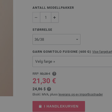
ANTALL MODELLPAKKER
STØRRELSE
GARN GOMITOLO FUSIONE (
600
G)
Vise fargekart
Velg farge »
RRP:
50,28 €
21,30 €
24,86 $
Ekskl. MVA, pluss
leverans og ev importkostnader
I HANDLEKURVEN