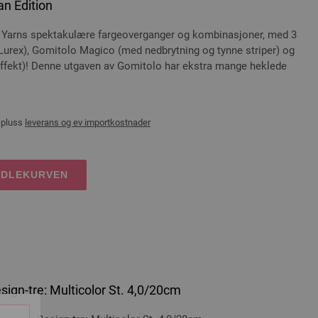
n Edition
arns spektakulære fargeoverganger og kombinasjoner, med 3
Lurex), Gomitolo Magico (med nedbrytning og tynne striper) og
fekt)! Denne utgaven av Gomitolo har ekstra mange heklede
 pluss
leverans og ev importkostnader
NDLEKURVEN
ign-tre: Multicolor St. 4,0/20cm