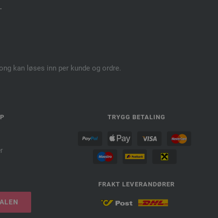
.
pong kan løses inn per kunde og ordre.
LP
TRYGG BETALING
r
FRAKT LEVERANDØRER
TALEN