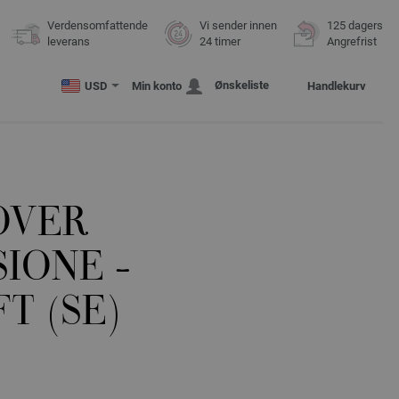
Verdensomfattende
Vi sender innen
125 dagers
leverans
24 timer
Angrefrist
Ønskeliste
USD
Min konto
Handlekurv
OVER
IONE -
T (SE)