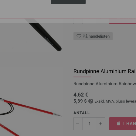
ANTALL
I HA
På handlelisten
Rundpinne Aluminium Rai
Rundpinne Aluminium Rainbow
4,62 €
5,39 $
Ekskl. MVA, pluss
lever
ANTALL
I HA