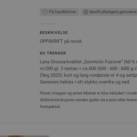
På handlelisten
Bestill ytterligere garnnøste
BESKRIVELSE
OPPSKRIFT på norsk
DU TRENGER
Lana Grossa-kvalitet „Gomitolo Fusione“ (60 % r
m/200 g): 3 nystan = ca 600 (600 - 600 - 600) g
(färg 2025); kort og lang rundpinne nr 4 og settpi
Genseren hekles i ett stykke ovenfra og ned.
Pinner, knapper og annet tilbehør er ikke inkludert i mod
Strikkeinstruksjoner sendes gratis via e-post etter lever
forespørsel.