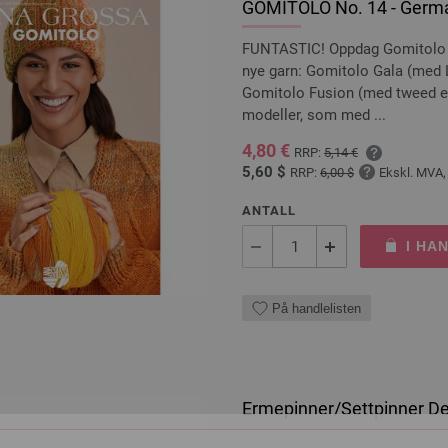
GOMITOLO No. 14 - Germa
FUNTASTIC! Oppdag Gomitolo Y
nye garn: Gomitolo Gala (med 
Gomitolo Fusion (med tweed ef
modeller, som med ...
4,80 €
RRP:
5,14 €
5,60 $
RRP:
6,00 $
Ekskl. MVA,
ANTALL
I HA
På handlelisten
Ermepinner/Settpinner Des