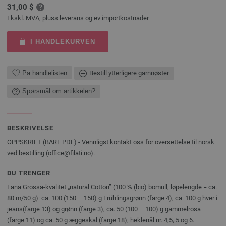
31,00 $
Ekskl. MVA, pluss
leverans og ev importkostnader
I HANDLEKURVEN
På handlelisten
Bestill ytterligere garnnøster
Spørsmål om artikkelen?
BESKRIVELSE
OPPSKRIFT (BARE PDF) - Vennligst kontakt oss for oversettelse til norsk
ved bestilling (office@filati.no).
DU TRENGER
Lana Grossa-kvalitet „natural Cotton” (100 % (bio) bomull, løpelengde = ca.
80 m/50 g): ca. 100 (150 – 150) g Frühlingsgrønn (farge 4), ca. 100 g hver i
jeans(farge 13) og grønn (farge 3), ca. 50 (100 – 100) g gammelrosa
(farge 11) og ca. 50 g æggeskal (farge 18); heklenål nr. 4,5, 5 og 6.