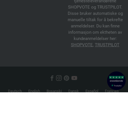
tjenesteleverandørene
SHOPVOTE og TRUSTPILOT.
Disse bruker automatiske og
manuelle tiltak for å bekrefte
anmeldelser. Du kan finne
informasjon om ektheten av
kundeanmeldelser her:
SHOPVOTE
,
TRUSTPILOT
Deutsch
English
Bosanski
Dansk
Español
Français
Hrvatski
Italiano
Nederlands
Norsk
Русский
Srpski
Suomi
Svenska
© 2026 FILATI eCommerce GmbH