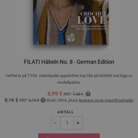
FILATI Häkeln No. 8 - German Edition
Heftet er på TYSK. Individuelle oppskrifter kan fås på NORSK ved kjøp av
modellpakke.
6,99 €
RRP:
7,48 €
8,16 $
RRP:
8,73 $
Ekskl. MVA, pluss
leverans og ev importkostnader
ANTALL