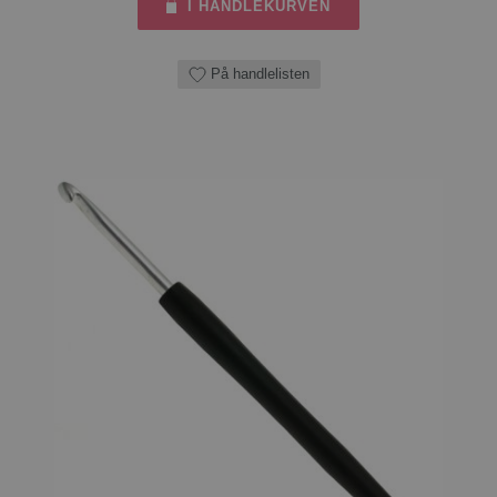
I HANDLEKURVEN
På handlelisten