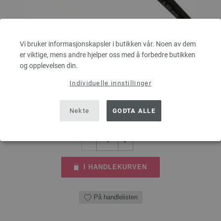
Heklenål (med mykt plastgrep) (Aluminium) St. 4,5
Vi bruker informasjonskapsler i butikken vår. Noen av dem
er viktige, mens andre hjelper oss med å forbedre butikken
Heklenål Aluminum med plastgrep fra LANA GROSSA, Tykkelse 4,5 mm,
og opplevelsen din.
Lengde 15cm
Individuelle innstillinger
2,73 €
3,19 $
Ekskl. MVA, pluss
leverans og ev importkostnader
Nekte
GODTA ALLE
ANTALL
I HANDLEKURVEN
På handlelisten