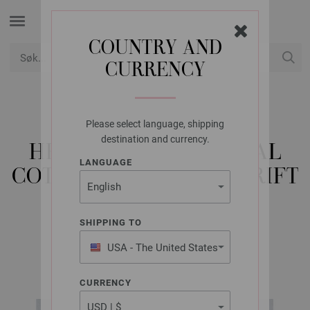
COUNTRY AND
CURRENCY
USD
Min konto
Please select language, shipping
LANA GROSSA
destination and currency.
HEKLET VEST NATURAL
LANGUAGE
COTTON - HEKLEOPSKRIFT
(NO)
SHIPPING TO
USA - The United States
FILATI Häkeln No. 8 | Modell 10
of America
CURRENCY