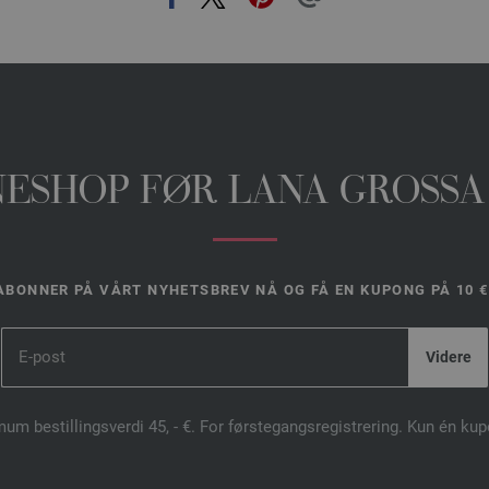
INESHOP FØR LANA GROSSA
ABONNER PÅ VÅRT NYHETSBREV NÅ OG FÅ EN KUPONG PÅ 10 €
mum bestillingsverdi 45, - €. For førstegangsregistrering. Kun én ku