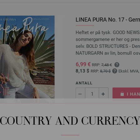
LINEA PURA No. 17 - Germ
Heftet er på tysk. GOOD NEWS 
sommergarnene er her og pres
selv. BOLD STRUCTURES - Den n
NATURGARN av lin, bomull osv 
6,99 €
RRP:
7,48 €
8,13 $
RRP:
8,70 $
Ekskl. MVA,
ANTALL
I HA
På handlelisten
COUNTRY AND CURRENC