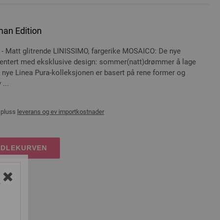
an Edition
- Matt glitrende LINISSIMO, fargerike MOSAICO: De nye
entert med eksklusive design: sommer(natt)drømmer å lage
ye Linea Pura-kolleksjonen er basert på rene former og
...
 pluss
leverans og ev importkostnader
NDLEKURVEN
Y