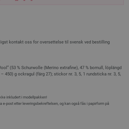
st kontakt oss for oversettelse til svensk ved bestilling
ool” (53 % Schurwolle (Merino extrafine), 47 % bomull, löplängd
 450) g ockragul (färg 27); stickor nr. 3, 5, 1 rundsticka nr. 3, 5,
ikke inkludert i modellpakken!
ia e-post etter leveringsbekreftelsen, og kan også fås i papirform på