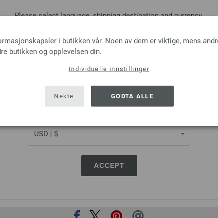
Rundpinne Design-tre: Mul
Please select language, shipping destination and currency.
LANA GROSSA Rundpinne Design
LANGUAGE
formasjonskapsler i butikken vår. Noen av dem er viktige, mens andr
tykkelse 3,5 mm; lengde ca. 8
re butikken og opplevelsen din.
7,14 €
Individuelle innstillinger
8,31 $
Ekskl. MVA, pluss
lever
SHIPPING TO
USA - The United States of America
ANTALL
Nekte
GODTA ALLE
I HA
CURRENCY
På handlelisten
ACCEPT
DEL DENNE SIDEN