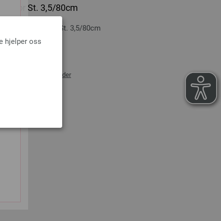
ticolor St. 3,5/80cm
-tre: Multicolor St. 3,5/80cm
e hjelper oss
0 cm
ans og ev importkostnader
NDLEKURVEN