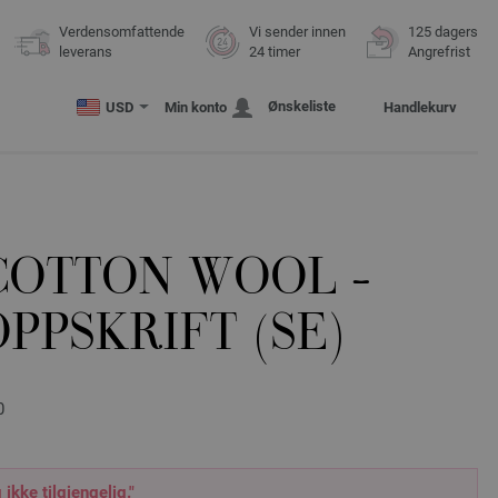
Verdensomfattende
Vi sender innen
125 dagers
leverans
24 timer
Angrefrist
Ønskeliste
USD
Min konto
Handlekurv
COTTON WOOL -
PPSKRIFT (SE)
0
 ikke tilgjengelig."