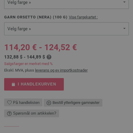
Velg farge »
GARN ORSETTO (NERA) (
100
G)
Vise fargekartet :
Velg farge »
114,20 € - 124,52 €
132,88 $ - 144,89 $
Salgsfarger er merket med %
Ekskl. MVA, pluss
leverans og ev importkostnader
I HANDLEKURVEN
På handlelisten
Bestill ytterligere garnnøster
Spørsmål om artikkelen?