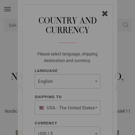
COUNTRY AND
CURRENCY
USD
Min konto
Please select language, shipping
LANA GROSSA
destination and currency.
JACQUARD-JAKKE
LANGUAGE
NATURAL ALPACA PELO,
SILKHAIR & ORSETTO
SHIPPING TO
USA - The United States
Nordic Knits No. 4 - Magasin (DE) + Instruksjonsdel (NO) | Modell 11
of America
CURRENCY