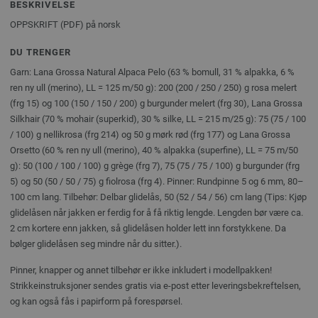
BESKRIVELSE
OPPSKRIFT (PDF) på norsk
DU TRENGER
Garn: Lana Grossa Natural Alpaca Pelo (63 % bomull, 31 % alpakka, 6 %
ren ny ull (merino), LL = 125 m/50 g): 200 (200 / 250 / 250) g rosa melert
(frg 15) og 100 (150 / 150 / 200) g burgunder melert (frg 30), Lana Grossa
Silkhair (70 % mohair (superkid), 30 % silke, LL = 215 m/25 g): 75 (75 / 100
/ 100) g nellikrosa (frg 214) og 50 g mørk rød (frg 177) og Lana Grossa
Orsetto (60 % ren ny ull (merino), 40 % alpakka (superfine), LL = 75 m/50
g): 50 (100 / 100 / 100) g grège (frg 7), 75 (75 / 75 / 100) g burgunder (frg
5) og 50 (50 / 50 / 75) g fiolrosa (frg 4). Pinner: Rundpinne 5 og 6 mm, 80–
100 cm lang. Tilbehør: Delbar glidelås, 50 (52 / 54 / 56) cm lang (Tips: Kjøp
glidelåsen når jakken er ferdig for å få riktig lengde. Lengden bør være ca.
2 cm kortere enn jakken, så glidelåsen holder lett inn forstykkene. Da
bølger glidelåsen seg mindre når du sitter.).
Pinner, knapper og annet tilbehør er ikke inkludert i modellpakken!
Strikkeinstruksjoner sendes gratis via e-post etter leveringsbekreftelsen,
og kan også fås i papirform på forespørsel.