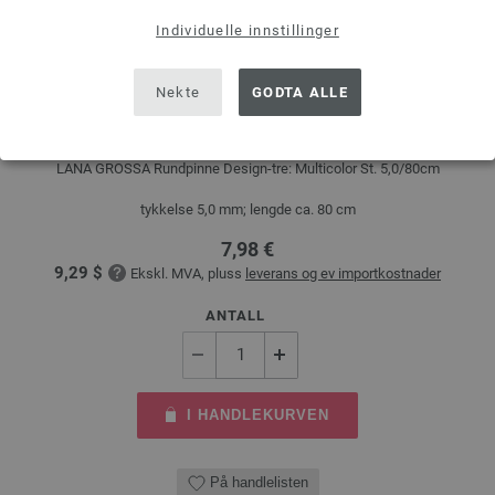
Individuelle innstillinger
Nekte
GODTA ALLE
Rundpinne Design-tre: Multicolor St. 5,0/80cm
LANA GROSSA Rundpinne Design-tre: Multicolor St. 5,0/80cm
tykkelse 5,0 mm; lengde ca. 80 cm
7,98 €
9,29 $
Ekskl. MVA, pluss
leverans og ev importkostnader
ANTALL
I HANDLEKURVEN
På handlelisten