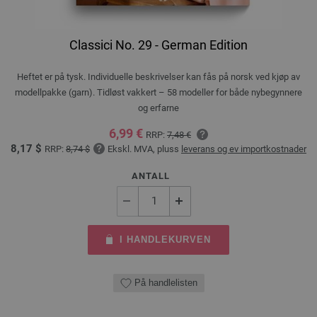
Classici No. 29 - German Edition
Heftet er på tysk. Individuelle beskrivelser kan fås på norsk ved kjøp av
modellpakke (garn). Tidløst vakkert – 58 modeller for både nybegynnere
og erfarne
6,99 €
RRP:
7,48 €
8,17 $
RRP:
8,74 $
Ekskl. MVA, pluss
leverans og ev importkostnader
ANTALL
I HANDLEKURVEN
På handlelisten