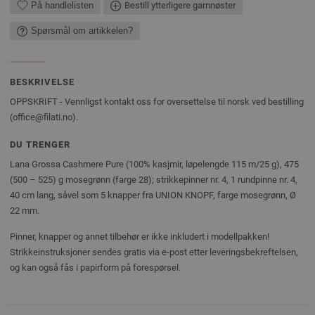
På handlelisten
Bestill ytterligere garnnøster
Spørsmål om artikkelen?
BESKRIVELSE
OPPSKRIFT - Vennligst kontakt oss for oversettelse til norsk ved bestilling
(office@filati.no).
DU TRENGER
Lana Grossa Cashmere Pure (100% kasjmir, løpelengde 115 m/25 g), 475
(500 – 525) g mosegrønn (farge 28); strikkepinner nr. 4, 1 rundpinne nr. 4,
40 cm lang, såvel som 5 knapper fra UNION KNOPF, farge mosegrønn, Ø
22 mm.
Pinner, knapper og annet tilbehør er ikke inkludert i modellpakken!
Strikkeinstruksjoner sendes gratis via e-post etter leveringsbekreftelsen,
og kan også fås i papirform på forespørsel.