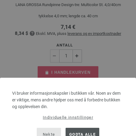
LANA GROSSA Rundpinne Design-tre: Multicolor St. 4,0/40cm
tykkelse 4,0 mm; lengde ca. 40 cm
7,14 €
8,34 $
Ekskl. MVA, pluss
leverans og ev importkostnader
ANTALL
I HANDLEKURVEN
På handlelisten
Vi bruker informasjonskapsler i butikken vår. Noen av dem
er viktige, mens andre hjelper oss med å forbedre butikken
og opplevelsen din.
Individuelle innstillinger
Nekte
GODTA ALLE