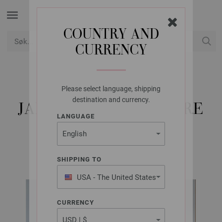
COUNTRY AND
CURRENCY
USD
Min konto
Please select language, shipping
LANA GROSSA
destination and currency.
JAKKE CASHMERE PURE
LANGUAGE
Classici No. 29 | Modell 35
SHIPPING TO
USA - The United States
of America
CURRENCY