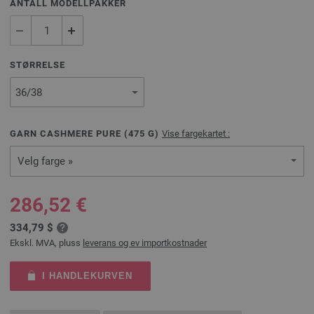
ANTALL MODELLPAKKER
STØRRELSE
GARN CASHMERE PURE (
475
G)
Vise fargekartet :
Velg farge »
286,52 €
334,79 $
Ekskl. MVA, pluss
leverans og ev importkostnader
I HANDLEKURVEN