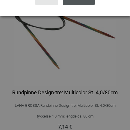
Rundpinne Design-tre: Multicolor St. 4,0/80cm
LANA GROSSA Rundpinne Design-tre: Multicolor St. 4,0/80cm
tykkelse 4,0 mm; lengde ca. 80 cm
7,14 €