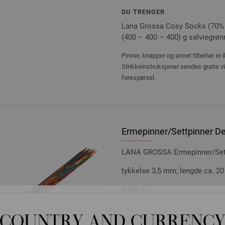
DU TRENGER
Lana Grossa Cosy Socks (70% re
(400 – 400 – 400) g salviegrønn 
Pinner, knapper og annet tilbehør er 
Strikkeinstruksjoner sendes gratis v
forespørsel.
Ermepinner/Settpinner Des
LANA GROSSA Ermepinner/Settp
tykkelse 3,5 mm; lengde ca. 2
8,82 €
10,29 $
Ekskl. MVA, pluss
leve
COUNTRY AND CURRENC
ANTALL