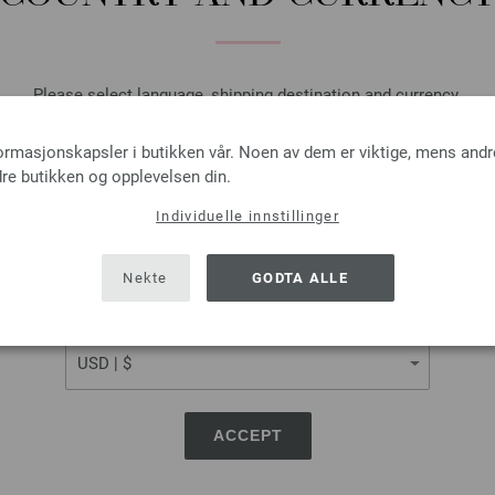
I HA
Please select language, shipping destination and currency.
På handlelisten
LANGUAGE
formasjonskapsler i butikken vår. Noen av dem er viktige, mens andr
re butikken og opplevelsen din.
Rundpinne Design-tre: Mul
Individuelle innstillinger
SHIPPING TO
LANA GROSSA Rundpinne Design
USA - The United States of America
Nekte
GODTA ALLE
tykkelse 3,5 mm; lengde ca. 4
CURRENCY
7,14 €
8,33 $
Ekskl. MVA, pluss
lever
ANTALL
ACCEPT
I HA