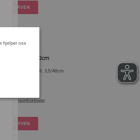
NDLEKURVEN
e hjelper oss
ticolor St. 3,5/40cm
-tre: Multicolor St. 3,5/40cm
0 cm
ans og ev importkostnader
NDLEKURVEN