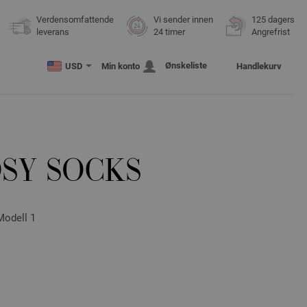
Verdensomfattende
Vi sender innen
125 dagers
leverans
24 timer
Angrefrist
Ønskeliste
USD
Min konto
Handlekurv
OSY SOCKS
Modell 1