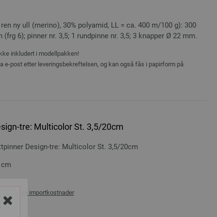
n ny ull (merino), 30% polyamid, LL = ca. 400 m/100 g): 300
(frg 6); pinner nr. 3,5; 1 rundpinne nr. 3,5; 3 knapper Ø 22 mm.
ikke inkludert i modellpakken!
ia e-post etter leveringsbekreftelsen, og kan også fås i papirform på
ign-tre: Multicolor St. 3,5/20cm
inner Design-tre: Multicolor St. 3,5/20cm
0 cm
rans og ev importkostnader
Y