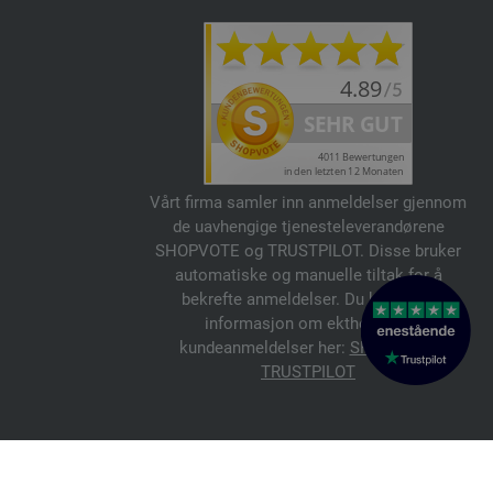
Vårt firma samler inn anmeldelser gjennom
de uavhengige tjenesteleverandørene
SHOPVOTE og TRUSTPILOT. Disse bruker
automatiske og manuelle tiltak for å
bekrefte anmeldelser. Du kan finne
informasjon om ektheten av
kundeanmeldelser her:
SHOPVOTE
,
TRUSTPILOT