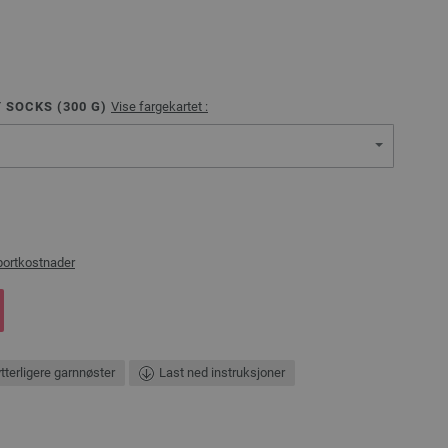
 SOCKS (
300
G)
Vise fargekartet :
portkostnader
ytterligere garnnøster
Last ned instruksjoner