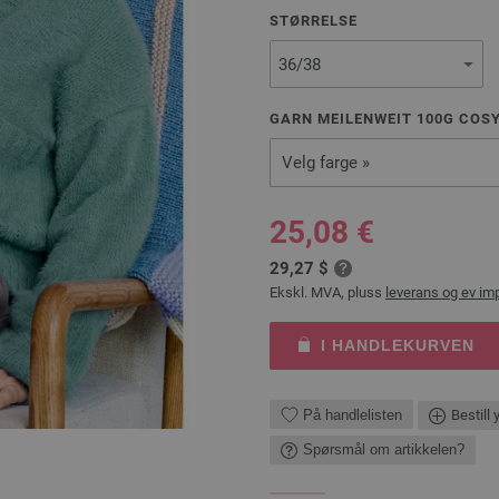
STØRRELSE
GARN MEILENWEIT 100G COSY
Velg farge »
25,08 €
29,27 $
Ekskl. MVA, pluss
leverans og ev im
I HANDLEKURVEN
På handlelisten
Bestill 
Spørsmål om artikkelen?