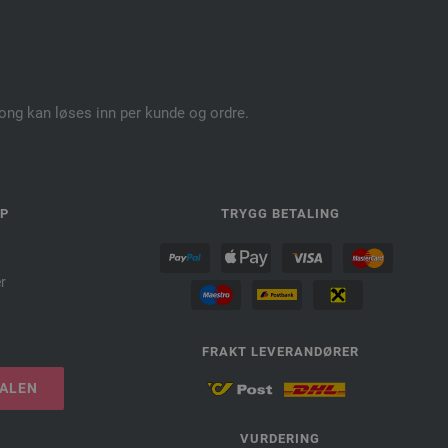
pong kan løses inn per kunde og ordre.
LP
TRYGG BETALING
r
FRAKT LEVERANDØRER
TALEN
VURDERING