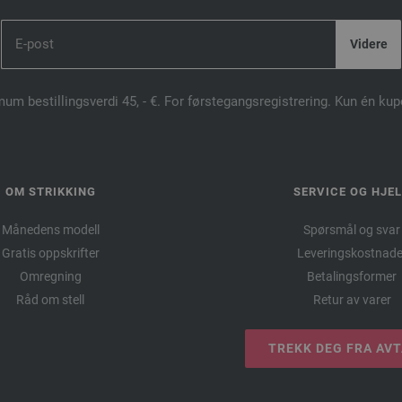
mum bestillingsverdi 45, - €. For førstegangsregistrering. Kun én ku
OM STRIKKING
SERVICE OG HJE
Månedens modell
Spørsmål og svar
Gratis oppskrifter
Leveringskostnade
Omregning
Betalingsformer
Råd om stell
Retur av varer
TREKK DEG FRA AV