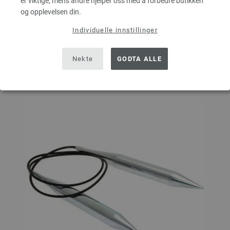
er viktige, mens andre hjelper oss med å forbedre butikken
og opplevelsen din.
I HANDLEKURVEN
Individuelle innstillinger
På handlelisten
Nekte
GODTA ALLE