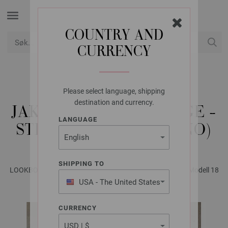
COUNTRY AND
CURRENCY
USD
Min konto
Please select language, shipping
LANA GROSSA
destination and currency.
JAKKE GELATO VINTAGE -
LANGUAGE
STRIKKEOPPSKRIFT (NO)
SHIPPING TO
LOOKBOOK No. 18 - Magazin (DE) + Anleitungsteil (DK) | Modell 18
USA - The United States
of America
CURRENCY