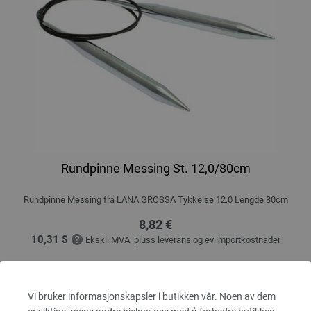
Rundpinne Messing St. 12,0/80cm
Rundpinne Messing fra LANA GROSSA Tykkelse 12,0 Lengde 80cm
8,82 €
10,31 $
Ekskl. MVA, pluss
leverans og ev importkostnader
ANTALL
Vi bruker informasjonskapsler i butikken vår. Noen av dem