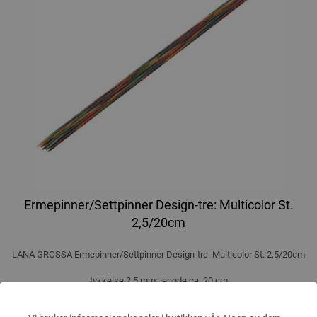
Ermepinner/Settpinner Design-tre: Multicolor St.
2,5/20cm
LANA GROSSA Ermepinner/Settpinner Design-tre: Multicolor St. 2,5/20cm
tykkelse 2,5 mm; lengde ca. 20 cm
8,36 €