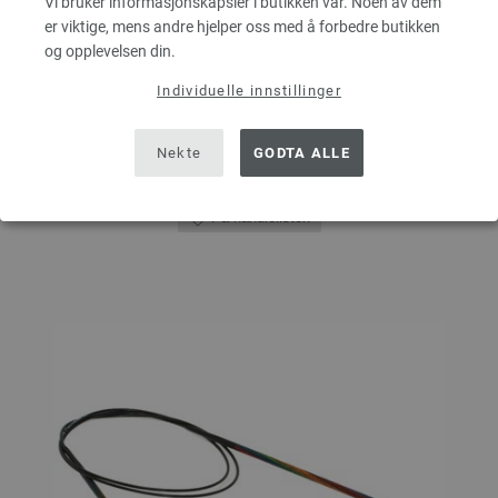
Vi bruker informasjonskapsler i butikken vår. Noen av dem
9,73 $
Ekskl. MVA, pluss
leverans og ev importkostnader
er viktige, mens andre hjelper oss med å forbedre butikken
ANTALL
og opplevelsen din.
Individuelle innstillinger
I HANDLEKURVEN
Nekte
GODTA ALLE
På handlelisten