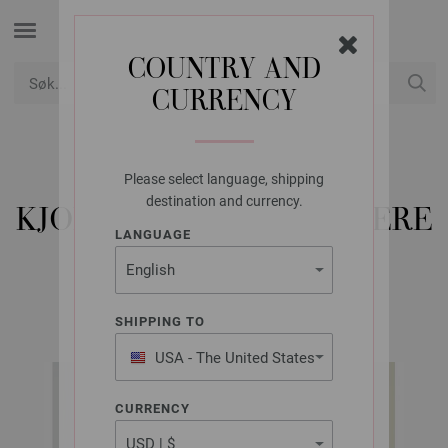
COUNTRY AND
CURRENCY
USD
Min konto
Please select language, shipping
LANA GROSSA
destination and currency.
KJOLE SUMMER CASHMERE
LANGUAGE
INFANTI EDITION No. 6 | Modell 1
SHIPPING TO
USA - The United States
of America
CURRENCY