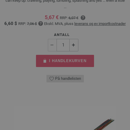
can keep up: crawling, playing, tumbling, splashing and yes ... even a little
...
5,67 €
RRP:
6,07 €
6,60 $
RRP:
7,06 $
Ekskl. MVA, pluss
leverans og ev importkostnader
ANTALL
I HANDLEKURVEN
På handlelisten