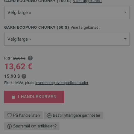
GARN ECOPUNO CHUNKY (
100
G)
Vise fargekartet :
Velg farge »
GARN ECOPUNO CHUNKY (
50
G)
Vise fargekartet :
Velg farge »
RRP:
20,04 €
13,62 €
15,90 $
Ekskl. MVA, pluss
leverans og ev importkostnader
I HANDLEKURVEN
På handlelisten
Bestill ytterligere garnnøster
Spørsmål om artikkelen?