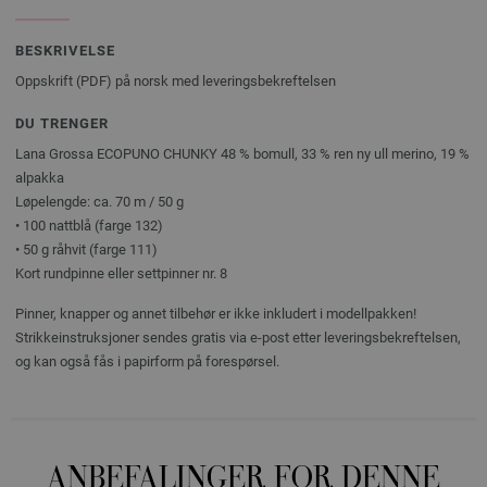
BESKRIVELSE
Oppskrift (PDF) på norsk med leveringsbekreftelsen
DU TRENGER
Lana Grossa ECOPUNO CHUNKY 48 % bomull, 33 % ren ny ull merino, 19 %
alpakka
Løpelengde: ca. 70 m / 50 g
• 100 nattblå (farge 132)
• 50 g råhvit (farge 111)
Kort rundpinne eller settpinner nr. 8
Pinner, knapper og annet tilbehør er ikke inkludert i modellpakken!
Strikkeinstruksjoner sendes gratis via e-post etter leveringsbekreftelsen,
og kan også fås i papirform på forespørsel.
ANBEFALINGER FOR DENNE