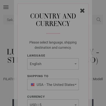
COUNTRY AND
CURRENCY
USD
Min konto
Please select language, shipping
FILATI STUDIO
destination and currency.
LUE ECOPUNO CHUNKY -
LANGUAGE
STRIKKEOPPSKRIFT (NO)
SHIPPING TO
FILATI STUDIO No. 2 - Magasin (DE) + Strikkeopskrifter (NO) | Modell
18
USA - The United States
of America
CURRENCY