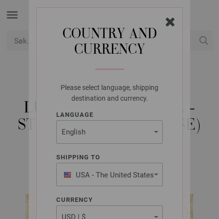
COUNTRY AND
CURRENCY
USD
Min konto
Please select language, shipping
LANA GROSSA
destination and currency.
LUE GOMITOLO ARTE -
LANGUAGE
STRIKKEOPPSKRIFT (SE)
SHIPPING TO
GOMITOLO No. 14 | Modell 6
USA - The United States
of America
CURRENCY