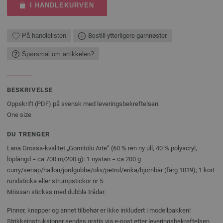
I HANDLEKURVEN
På handlelisten
Bestill ytterligere garnnøster
Spørsmål om artikkelen?
BESKRIVELSE
Oppskrift (PDF) på svensk med leveringsbekreftelsen
One size
DU TRENGER
Lana Grossa-kvalitet „Gomitolo Arte“ (60 % ren ny ull, 40 % polyacryl,
löplängd = ca 700 m/200 g): 1 nystan = ca 200 g
curry/senap/hallon/jordgubbe/oliv/petrol/erika/björnbär (färg 1019); 1 kort
rundsticka eller strumpstickor nr 5.
Mössan stickas med dubbla trådar.
Pinner, knapper og annet tilbehør er ikke inkludert i modellpakken!
Strikkeinstruksjoner sendes gratis via e-post etter leveringsbekreftelsen,