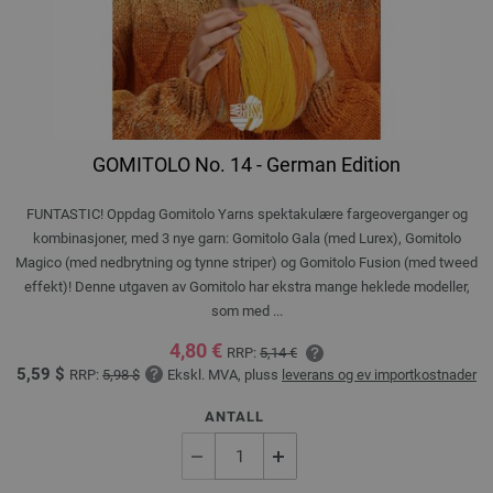
GOMITOLO No. 14 - German Edition
FUNTASTIC! Oppdag Gomitolo Yarns spektakulære fargeoverganger og
kombinasjoner, med 3 nye garn: Gomitolo Gala (med Lurex), Gomitolo
Magico (med nedbrytning og tynne striper) og Gomitolo Fusion (med tweed
effekt)! Denne utgaven av Gomitolo har ekstra mange heklede modeller,
som med ...
4,80 €
RRP:
5,14 €
5,59 $
RRP:
5,98 $
Ekskl. MVA, pluss
leverans og ev importkostnader
ANTALL