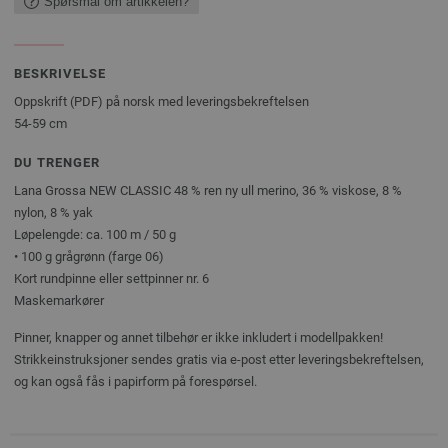
Spørsmål om artikkelen?
BESKRIVELSE
Oppskrift (PDF) på norsk med leveringsbekreftelsen
54-59 cm
DU TRENGER
Lana Grossa NEW CLASSIC 48 % ren ny ull merino, 36 % viskose, 8 %
nylon, 8 % yak
Løpelengde: ca. 100 m / 50 g
• 100 g grågrønn (farge 06)
Kort rundpinne eller settpinner nr. 6
Maskemarkører
Pinner, knapper og annet tilbehør er ikke inkludert i modellpakken!
Strikkeinstruksjoner sendes gratis via e-post etter leveringsbekreftelsen,
og kan også fås i papirform på forespørsel.