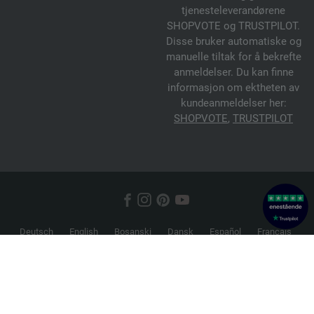
tjenesteleverandørene
SHOPVOTE og TRUSTPILOT.
Disse bruker automatiske og
manuelle tiltak for å bekrefte
anmeldelser. Du kan finne
informasjon om ektheten av
kundeanmeldelser her:
SHOPVOTE
,
TRUSTPILOT
Deutsch
English
Bosanski
Dansk
Español
Français
Hrvatski
Italiano
Nederlands
Norsk
Русский
Srpski
Suomi
Svenska
© 2026 FILATI eCommerce GmbH