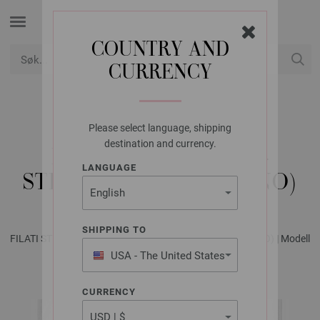
COUNTRY AND
CURRENCY
USD
Min konto
Please select language, shipping
FILATI STUDIO
destination and currency.
LUE NEW CLASSIC -
LANGUAGE
STRIKKEOPPSKRIFT (NO)
SHIPPING TO
FILATI STUDIO No. 2 - Magasin (DE) + Strikkeopskrifter (NO) | Modell
30
USA - The United States
of America
CURRENCY