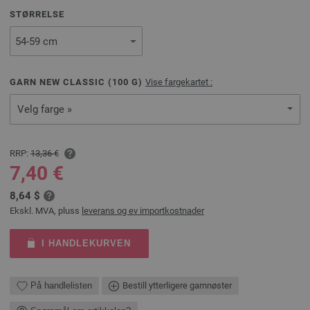
STØRRELSE
GARN NEW CLASSIC (
100
G)
Vise fargekartet :
Velg farge »
RRP:
13,36 €
7,40 €
8,64 $
Ekskl. MVA, pluss
leverans og ev importkostnader
I HANDLEKURVEN
På handlelisten
Bestill ytterligere garnnøster