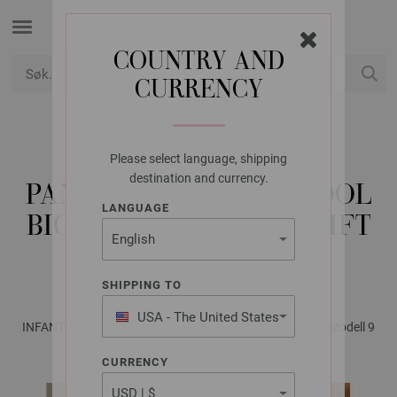
COUNTRY AND
CURRENCY
USD
Min konto
Please select language, shipping
LANA GROSSA
destination and currency.
PANNEBÅND COOL WOOL
LANGUAGE
BIG - STRIKKEOPPSKRIFT
(DK)
SHIPPING TO
USA - The United States
INFANTI No. 20 - Magasin (DE) + Strikkeopskrifter (DK) | Modell 9
of America
CURRENCY