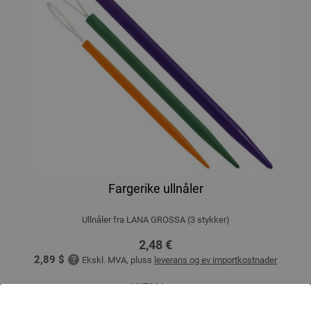
Fargerike ullnåler
Ullnåler fra LANA GROSSA (3 stykker)
2,48 €
2,89 $
Ekskl. MVA, pluss
leverans og ev importkostnader
ANTALL