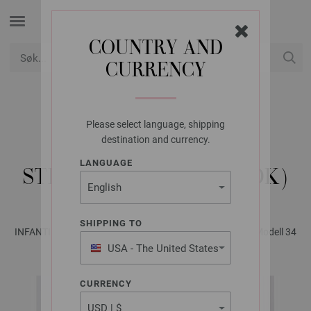
COUNTRY AND
CURRENCY
USD
Min konto
Please select language, shipping
LANA GROSSA
destination and currency.
PLAID ELASTICO -
LANGUAGE
STRIKKEOPPSKRIFT (DK)
SHIPPING TO
INFANTI No. 20 - Magasin (DE) + Strikkeopskrifter (DK) | Modell 34
USA - The United States
of America
CURRENCY