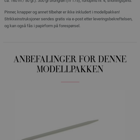
ca. 160 m / 50 gr.): 300 gr brungrøn (fv 175), rundpind nr. 4, snoningspind.
Pinner, knapper og annet tilbehør er ikke inkludert i modellpakken!
Strikkeinstruksjoner sendes gratis via e-post etter leveringsbekreftelsen,
og kan også fås i papirform på forespørsel.
ANBEFALINGER FOR DENNE
MODELLPAKKEN