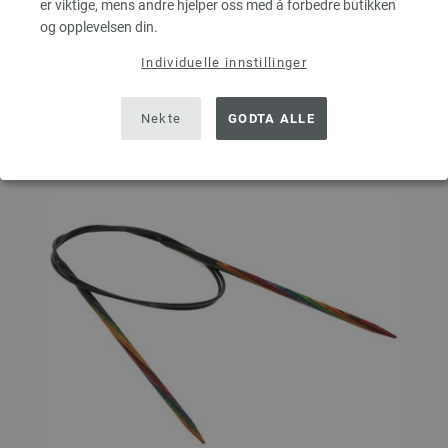
er viktige, mens andre hjelper oss med å forbedre butikken
og opplevelsen din.
På handlelisten
Individuelle innstillinger
Nekte
GODTA ALLE