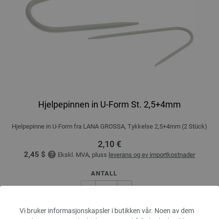
Hjelpepinnen in U-Form St. 2,5+4mm
Hjelpepinne in U-Form fra LANA GROSSA, Tykkelse 2,5+4mm (2 Stück)
2,10 €
2,45 $
Ekskl. MVA, pluss
leverans og ev importkostnader
ANTALL
Vi bruker informasjonskapsler i butikken vår. Noen av dem
I HANDLEKURVEN