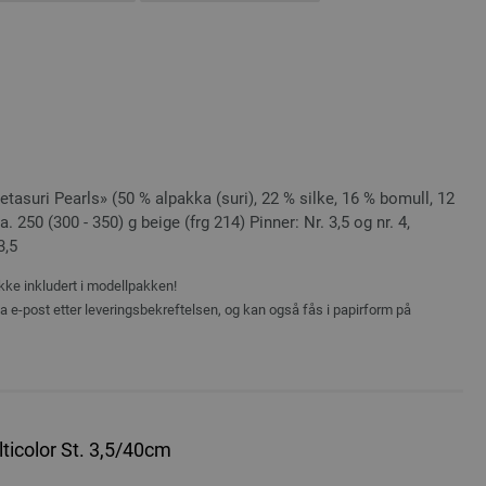
tasuri Pearls» (50 % alpakka (suri), 22 % silke, 16 % bomull, 12
. 250 (300 - 350) g beige (frg 214) Pinner: Nr. 3,5 og nr. 4,
3,5
ikke inkludert i modellpakken!
ia e-post etter leveringsbekreftelsen, og kan også fås i papirform på
ticolor St. 3,5/40cm