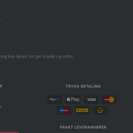
.
pong kan løses inn per kunde og ordre.
LP
TRYGG BETALING
r
FRAKT LEVERANDØRER