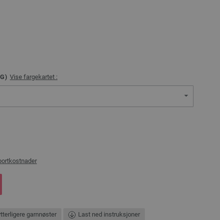
G)
Vise fargekartet :
portkostnader
ytterligere garnnøster
Last ned instruksjoner