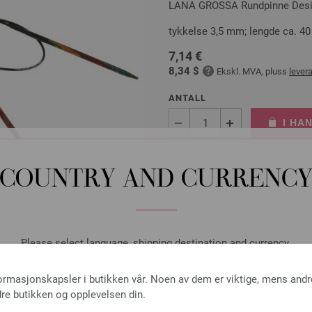
LANA GROSSA Rundpinne Design
tykkelse 3,5 mm; lengde ca. 4
7,14 €
8,34 $
Ekskl. MVA, pluss
lever
ANTALL
I HA
På handlelisten
COUNTRY AND CURRENC
Rundpinne Design-tre: Mul
Please select language, shipping destination and currency.
LANA GROSSA Rundpinne Design
LANGUAGE
formasjonskapsler i butikken vår. Noen av dem er viktige, mens andr
tykkelse 3,5 mm; lengde ca. 8
re butikken og opplevelsen din.