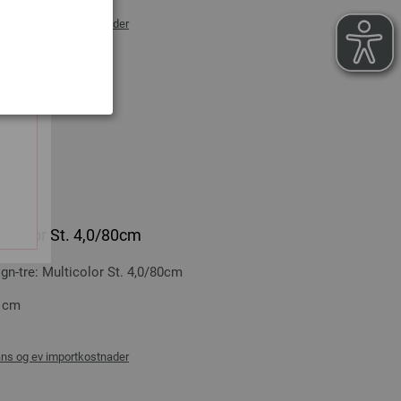
ans og ev importkostnader
NDLEKURVEN
ticolor St. 4,0/80cm
-tre: Multicolor St. 4,0/80cm
0 cm
ans og ev importkostnader