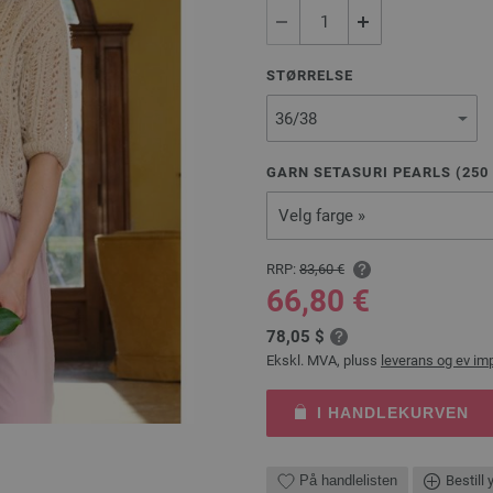
STØRRELSE
GARN SETASURI PEARLS (
250
Velg farge »
RRP:
83,60 €
66,80 €
78,05 $
Ekskl. MVA, pluss
leverans og ev im
I HANDLEKURVEN
På handlelisten
Bestill 