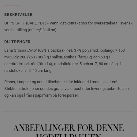
BESKRIVELSE
OPPSKRIFT (BARE PDF) - Vennligst kontakt oss for oversettelse til svensk
ved bestilling (office@filati.no).
DU TRENGER
Lana Grossa „Avio“ (63% alpacka (Fine), 37% polyamid, löplängd = 150
m/50 g): 200 (250 - 300) g i hallon/aprikos (färg 12) och 50 g i
orientröd/mörk röd (färg 14); rundstickor nr. 5 och nr. 7, 80 cm lång, 1
rundsticka nr. 5, 40 cm lång.
Pinner, knapper og annet tilbehør er ikke inkludert i modellpakken!
Strikkeinstruksjoner sendes gratis via e-post etter leveringsbekreftelsen,
og kan også fås i papirform på forespørsel.
ANBEFALINGER FOR DENNE