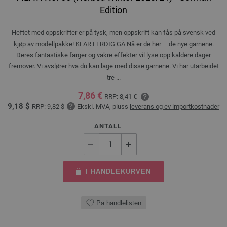
Edition
Heftet med oppskrifter er på tysk, men oppskrift kan fås på svensk ved
kjøp av modellpakke! KLAR FERDIG GÅ Nå er de her – de nye garnene.
Deres fantastiske farger og vakre effekter vil lyse opp kaldere dager
fremover. Vi avslører hva du kan lage med disse garnene. Vi har utarbeidet
tre ...
7,86 €
RRP:
8,41 €
9,18 $
RRP:
9,82 $
Ekskl. MVA, pluss
leverans og ev importkostnader
ANTALL
I HANDLEKURVEN
På handlelisten