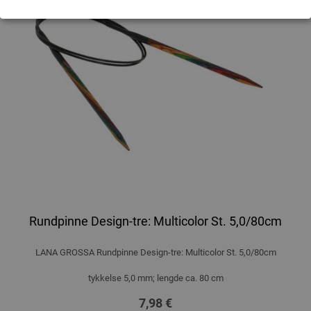
Rundpinne Design-tre: Multicolor St. 5,0/80cm
LANA GROSSA Rundpinne Design-tre: Multicolor St. 5,0/80cm
tykkelse 5,0 mm; lengde ca. 80 cm
7,98 €