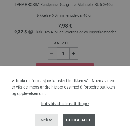
LANA GROSSA Rundpinne Design-tre: Multicolor St. 5,0/40cm
tykkelse 5,0 mm; lengde ca. 40 cm
7,98 €
9,32 $
Ekskl. MVA, pluss
leverans og ev importkostnader
ANTALL
I HANDLEKURVEN
Vi bruker informasjonskapsler i butikken vår. Noen av dem
er viktige, mens andre hjelper oss med å forbedre butikken
På handlelisten
og opplevelsen din.
Individuelle innstillinger
Nekte
GODTA ALLE