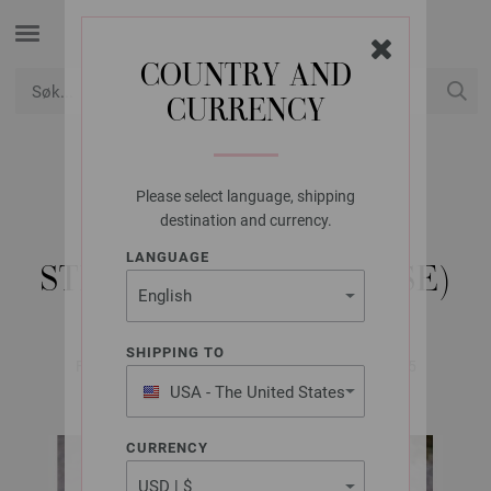
COUNTRY AND
CURRENCY
USD
Min konto
Please select language, shipping
LANA GROSSA
destination and currency.
PULLOVER AVIO -
LANGUAGE
STRIKKEOPPSKRIFT (SE)
SHIPPING TO
FILATI No. 66 (Herbst/Winter 2023/24) | Modell 65
USA - The United States
of America
CURRENCY