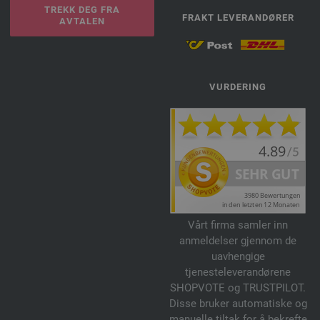
TREKK DEG FRA
FRAKT LEVERANDØRER
AVTALEN
VURDERING
Vårt firma samler inn
anmeldelser gjennom de
uavhengige
tjenesteleverandørene
SHOPVOTE og TRUSTPILOT.
Disse bruker automatiske og
manuelle tiltak for å bekrefte