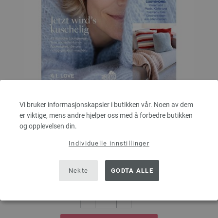
home No. 77 - German Edition
Vi bruker informasjonskapsler i butikken vår. Noen av dem
er viktige, mens andre hjelper oss med å forbedre butikken
Heftet med beskrivelser er på tysk. Individuelle oppskrifter kan fås på
og opplevelsen din.
svensk ved kjøp av modellpakker!
Individuelle innstillinger
6,99 €
RRP:
7,48 €
8,17 $
RRP:
8,74 $
Ekskl. MVA, pluss
leverans og ev importkostnader
Nekte
GODTA ALLE
ANTALL