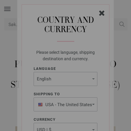
COUNTRY AND
CURRENCY
USD
Min konto
Please select language, shipping
LANA GROSSA
destination and currency.
PUTETREKK ECOPUNO
LANGUAGE
CHUNKY -
STRIKKEOPPSKRIFT (SE)
SHIPPING TO
USA - The United States
home No. 77 | Modell 32
of America
CURRENCY