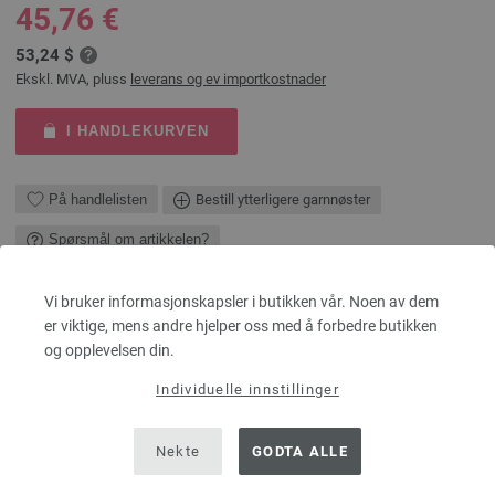
45,76 €
53,24 $
Ekskl. MVA, pluss
leverans og ev importkostnader
I HANDLEKURVEN
På handlelisten
Bestill ytterligere garnnøster
Spørsmål om artikkelen?
Vi bruker informasjonskapsler i butikken vår. Noen av dem
BESKRIVELSE
er viktige, mens andre hjelper oss med å forbedre butikken
og opplevelsen din.
OPPSKRIFT (PDF) på norsk
Størrelse: ca. 30 x 50 cm til vaskbar putefylling 30 x 50 cm
Individuelle innstillinger
DU TRENGER
MATERIAL Lana Grossa MERINO CARDATO 100 % ren ny ull merino
Nekte
GODTA ALLE
Løpelengde: ca. 63 m / 50 g