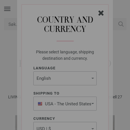
COUNTRY AND
CURRENCY
USD
Min konto
Please select language, shipping
FILATI STUDIO
destination and currency.
PUTETREKK MERINO
LANGUAGE
CARDATO
SHIPPING TO
LIVING No. 1 - Magasin (DE) + Strikkeopskrifter (NO) | Modell 27
USA - The United States
of America
CURRENCY