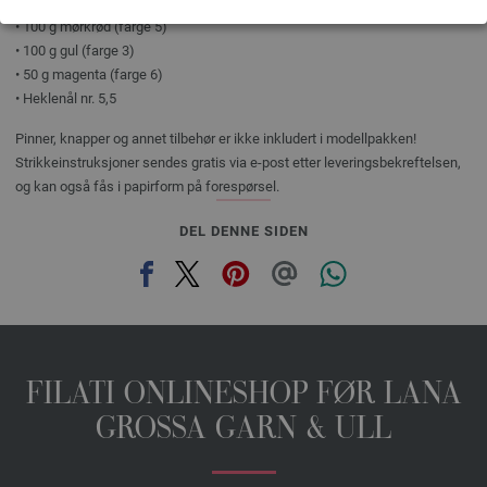
• 300 g beige (farge 2)
• 100 g mørkrød (farge 5)
• 100 g gul (farge 3)
• 50 g magenta (farge 6)
• Heklenål nr. 5,5
Pinner, knapper og annet tilbehør er ikke inkludert i modellpakken!
Strikkeinstruksjoner sendes gratis via e-post etter leveringsbekreftelsen,
og kan også fås i papirform på forespørsel.
DEL DENNE SIDEN
FILATI ONLINESHOP FØR LANA
GROSSA GARN & ULL