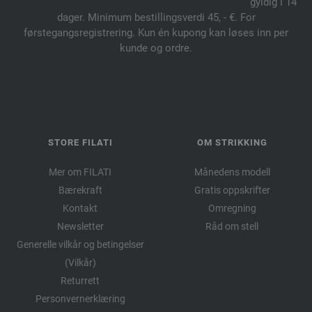
gyldig i 14
dager. Minimum bestillingsverdi 45, - €. For
førstegangsregistrering. Kun én kupong kan løses inn per
kunde og ordre.
STORE FILATI
OM STRIKKING
Mer om FILATI
Månedens modell
Bærekraft
Gratis oppskrifter
Kontakt
Omregning
Newsletter
Råd om stell
Generelle vilkår og betingelser
(Vilkår)
Returrett
Personvernerklæring