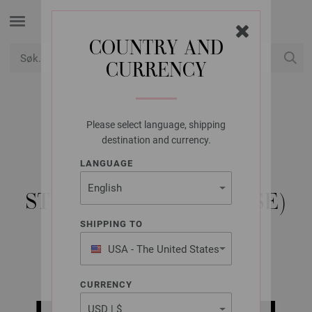
COUNTRY AND
CURRENCY
USD
Min konto
Please select language, shipping
LANA GROSSA
destination and currency.
RAGLANCARDIGAN
LANGUAGE
MERINO CARDATO -
STRIKKEOPPSKRIFT (SE)
SHIPPING TO
USA - The United States
ABOUT BERLIN No. 12 | Modell 48
of America
CURRENCY