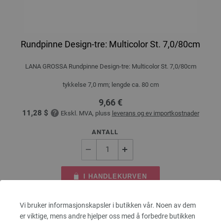
Rundpinne Design-tre: Multicolor St. 7,0/80cm
LANA GROSSA Rundpinne Design-tre: Multicolor St. 7,0/80cm
tykkelse 7,0 mm; lengde ca. 80 cm
9,66 €
11,28 $
Ekskl. MVA, pluss
leverans og ev importkostnader
ANTALL
I HANDLEKURVEN
Vi bruker informasjonskapsler i butikken vår. Noen av dem
På handlelisten
er viktige, mens andre hjelper oss med å forbedre butikken