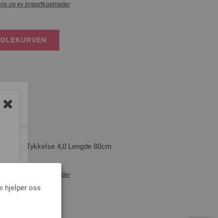
ans og ev importkostnader
NDLEKURVEN
Y
,0/80cm
GROSSA Tykkelse 4,0 Lengde 80cm
ans og ev importkostnader
e hjelper oss
NDLEKURVEN