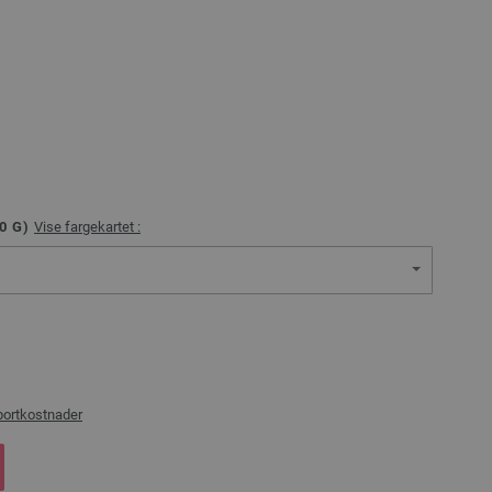
0
G)
Vise fargekartet :
portkostnader