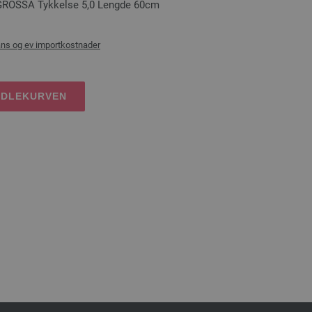
GROSSA Tykkelse 5,0 Lengde 60cm
ans og ev importkostnader
NDLEKURVEN