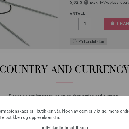
5,82 $
Ekskl. MVA, pluss
lever
ANTALL
I HA
På handlelisten
COUNTRY AND CURRENC
Rundpinne Messing St. 4
Rundpinne Messing fra LANA 
Please select language, shipping destination and currency.
5,00 €
5,82 $
Ekskl. MVA, pluss
lever
LANGUAGE
formasjonskapsler i butikken vår. Noen av dem er viktige, mens andr
ANTALL
re butikken og opplevelsen din.
I HA
Individuelle innstillinger