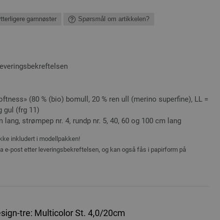
ytterligere garnnøster
Spørsmål om artikkelen?
leveringsbekreftelsen
ness» (80 % (bio) bomull, 20 % ren ull (merino superfine), LL =
 gul (frg 11)
m lang, strømpep nr. 4, rundp nr. 5, 40, 60 og 100 cm lang
ikke inkludert i modellpakken!
ia e-post etter leveringsbekreftelsen, og kan også fås i papirform på
ign-tre: Multicolor St. 4,0/20cm