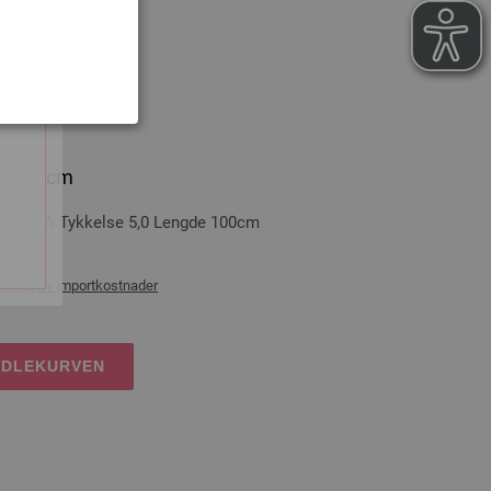
,0/100cm
GROSSA Tykkelse 5,0 Lengde 100cm
ans og ev importkostnader
NDLEKURVEN