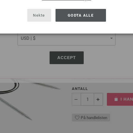
SHIPPING TO
USA - The United States of America
På handlelisten
Nekte
GODTA ALLE
CURRENCY
Rundpinne Messing St. 5
ACCEPT
Rundpinne Messing fra LANA 
5,46 €
6,35 $
Ekskl. MVA, pluss
lever
ANTALL
I HA
På handlelisten