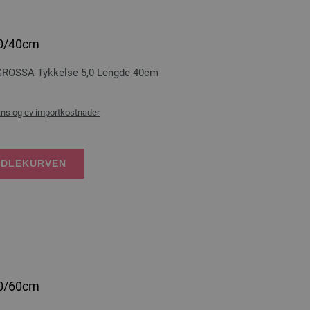
,0/40cm
GROSSA Tykkelse 5,0 Lengde 40cm
ans og ev importkostnader
NDLEKURVEN
,0/60cm