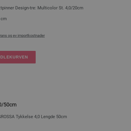
inner Design-tre: Multicolor St. 4,0/20cm
0 cm
rans og ev importkostnader
NDLEKURVEN
,0/50cm
GROSSA Tykkelse 4,0 Lengde 50cm