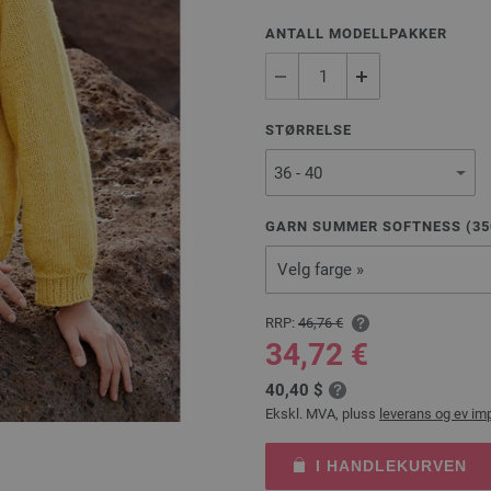
ANTALL MODELLPAKKER
STØRRELSE
GARN SUMMER SOFTNESS (
35
Velg farge »
RRP:
46,76 €
34,72 €
40,40 $
Ekskl. MVA, pluss
leverans og ev im
I HANDLEKURVEN