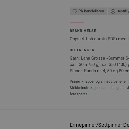
På handlelisten
Bestill 
BESKRIVELSE
Oppskrift på norsk (PDF) med 
DU TRENGER
Garn: Lana Grossa «Summer Soft
ca. 130 m/50 g): ca. 350 (400) g
Pinner: Rundp nr. 4, 50 og 80 c
Pinner, knapper og annet tilbehør er 
Strikkeinstruksjoner sendes gratis v
forespørsel.
Ermepinner/Settpinner Des