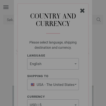
COUNTRY AND
CURRENCY
USD
Min konto
Please select language, shipping
LANA GROSSA
destination and currency.
SHIRT SOFT COTTON
LANGUAGE
INFANTI EDITION No. 6 | Modell 30
SHIPPING TO
USA - The United States
of America
CURRENCY