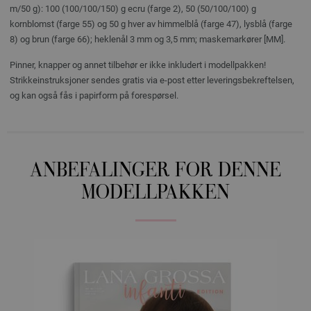
m/50 g): 100 (100/100/150) g ecru (farge 2), 50 (50/100/100) g
kornblomst (farge 55) og 50 g hver av himmelblå (farge 47), lysblå (farge
8) og brun (farge 66); heklenål 3 mm og 3,5 mm; maskemarkører [MM].
Pinner, knapper og annet tilbehør er ikke inkludert i modellpakken!
Strikkeinstruksjoner sendes gratis via e-post etter leveringsbekreftelsen,
og kan også fås i papirform på forespørsel.
ANBEFALINGER FOR DENNE
MODELLPAKKEN