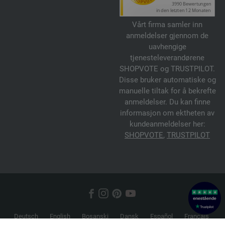
Vårt firma samler inn
anmeldelser gjennom de
uavhengige
tjenesteleverandørene
SHOPVOTE og TRUSTPILOT.
Disse bruker automatiske og
manuelle tiltak for å bekrefte
anmeldelser. Du kan finne
informasjon om ektheten av
kundeanmeldelser her:
SHOPVOTE
,
TRUSTPILOT
Deutsch
English
Bosanski
Dansk
Español
Français