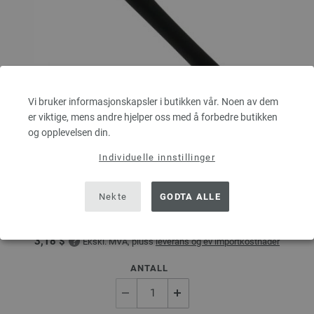
Vi bruker informasjonskapsler i butikken vår. Noen av dem
er viktige, mens andre hjelper oss med å forbedre butikken
og opplevelsen din.
Heklenål (med mykt plastgrep) (Aluminium) St. 3,5
Individuelle innstillinger
Heklenål Aluminum med plastgrep fra LANA GROSSA Tykkelse 3,5 mm,
Nekte
GODTA ALLE
Lengde 15cm
2,73 €
3,18 $
Ekskl. MVA, pluss
leverans og ev importkostnader
ANTALL